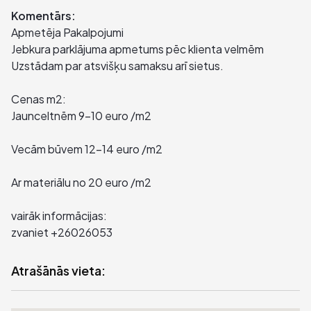
Komentārs:
Apmetēja Pakalpojumi
Jebkura parklājuma apmetums pēc klienta velmēm
Uzstādam par atsvišķu samaksu arī sietus.
Cenas m2:
Jaunceltnēm 9-10 euro /m2
Vecām būvem 12-14 euro /m2
Ar materiālu no 20 euro /m2
vairāk informācijas:
zvaniet +26026053
Atrašānās vieta: