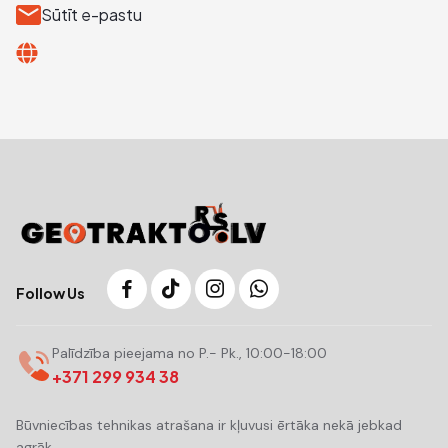
Sūtīt e-pastu
Follow Us
Palīdzība pieejama no P.- Pk., 10:00-18:00
+371 299 934 38
Būvniecības tehnikas atrašana ir kļuvusi ērtāka nekā jebkad
agrāk.