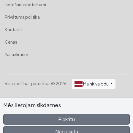
Lietošanas noteikumi
Privātuma politika
Kontakti
Cenas
Par uzlīmēm
Visas tiesības paturētas © 2026
Mainīt valodu
Mēs lietojam sīkdatnes
Piekrītu
Nepiekrītu