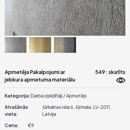
Apmetēja Pakalpojumi ar
549 : skatīts
jebkura apmetuma materiālu
Kategorija:
Darba izpildītāji / Apmetējs
Atrašānās
Jūrkalnes iela 6, Jūrmala, LV-2011,
vieta:
Latvija
Cena:
€9