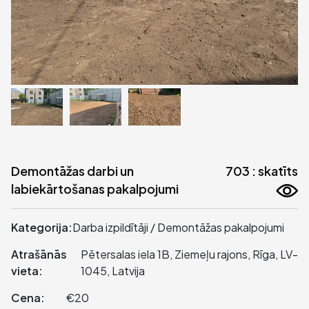
Demontāžas darbi un
703 : skatīts
labiekārtošanas pakalpojumi
Kategorija:
Darba izpildītāji / Demontāžas pakalpojumi
Atrašānās
Pētersalas iela 1B, Ziemeļu rajons, Rīga, LV-
vieta:
1045, Latvija
Cena:
€20