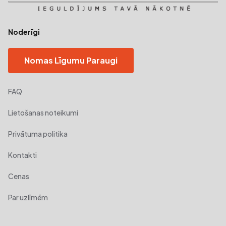
Noderīgi
Nomas Līgumu Paraugi
FAQ
Lietošanas noteikumi
Privātuma politika
Kontakti
Cenas
Par uzlīmēm