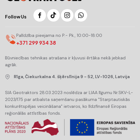
Follow Us
Palīdzība pieejama no P.- Pk., 10:00-18:00
+371 299 934 38
Būvniecības tehnikas atrašana ir kļuvusi ērtāka nekā jebkad
agrāk.
Rīga, Čiekurkalna 4. šķērslīnija 9 - 52, LV-1026, Latvija
SIA Geotraktors 28.03.2023 noslēdza ar LIAA līgumu Nr.SKV-L-
2023/175 par atbalsta saņemšanu pasākuma "Starptautiskās
konkurētspējas veicināšana" ietvaros, ko līdzfinansē Eiropas
reģionālās attīstības fonds.