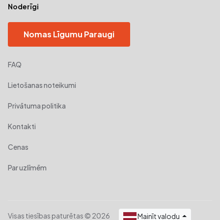
Noderīgi
Nomas Līgumu Paraugi
FAQ
Lietošanas noteikumi
Privātuma politika
Kontakti
Cenas
Par uzlīmēm
Visas tiesības paturētas © 2026
Mainīt valodu