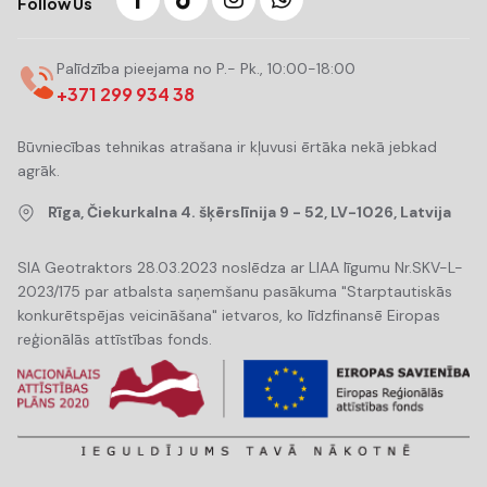
Follow Us
Palīdzība pieejama no P.- Pk., 10:00-18:00
+371 299 934 38
Būvniecības tehnikas atrašana ir kļuvusi ērtāka nekā jebkad
agrāk.
Rīga, Čiekurkalna 4. šķērslīnija 9 - 52, LV-1026, Latvija
SIA Geotraktors 28.03.2023 noslēdza ar LIAA līgumu Nr.SKV-L-
2023/175 par atbalsta saņemšanu pasākuma "Starptautiskās
konkurētspējas veicināšana" ietvaros, ko līdzfinansē Eiropas
reģionālās attīstības fonds.