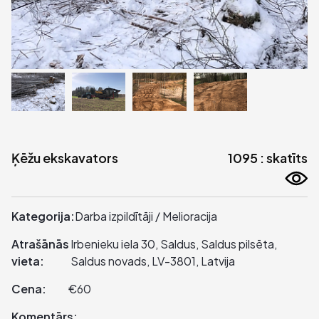
Ķēžu ekskavators
1095 : skatīts
Kategorija:
Darba izpildītāji / Melioracija
Atrašānās
Irbenieku iela 30, Saldus, Saldus pilsēta,
vieta:
Saldus novads, LV-3801, Latvija
Cena:
€60
Komentārs: