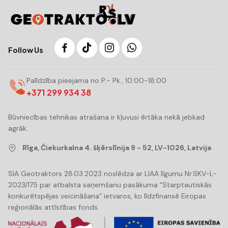
Follow Us
Palīdzība pieejama no P.- Pk., 10:00-18:00
+371 299 934 38
Būvniecības tehnikas atrašana ir kļuvusi ērtāka nekā jebkad
agrāk.
Rīga, Čiekurkalna 4. šķērslīnija 9 - 52, LV-1026, Latvija
SIA Geotraktors 28.03.2023 noslēdza ar LIAA līgumu Nr.SKV-L-
2023/175 par atbalsta saņemšanu pasākuma "Starptautiskās
konkurētspējas veicināšana" ietvaros, ko līdzfinansē Eiropas
reģionālās attīstības fonds.