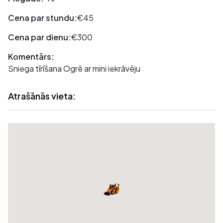
Cena par stundu:
€45
Cena par dienu:
€300
Komentārs:
Sniega tīrīšana Ogrē ar mini iekrāvēju
Atrašānās vieta: