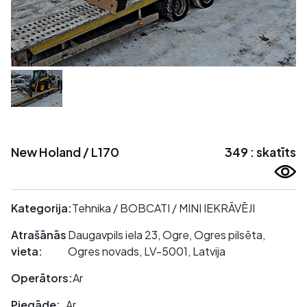
New Holand / L170
349 : skatīts
Kategorija:
Tehnika / BOBCATI / MINI IEKRĀVĒJI
Atrašānās
Daugavpils iela 23, Ogre, Ogres pilsēta,
vieta:
Ogres novads, LV-5001, Latvija
Operātors:
Ar
Piegāde:
Ar