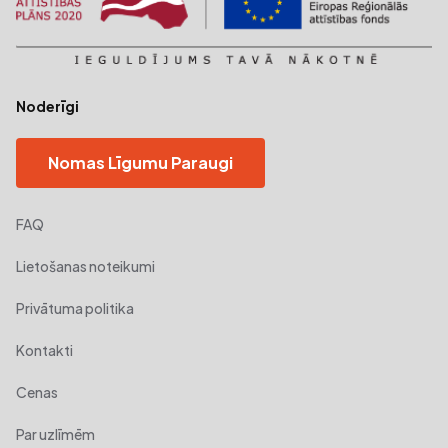
Noderīgi
Nomas Līgumu Paraugi
FAQ
Lietošanas noteikumi
Privātuma politika
Kontakti
Cenas
Par uzlīmēm