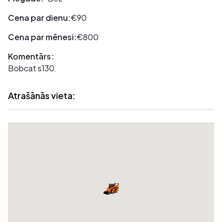
Cena par dienu:
€90
Cena par mēnesi:
€800
Komentārs:
Bobcat s130.
Atrašānās vieta: