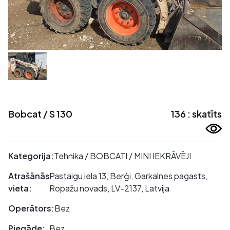
Bobcat / S 130
136 : skatīts
Kategorija:
Tehnika / BOBCATI / MINI IEKRĀVĒJI
Atrašānās
Pastaigu iela 13, Berģi, Garkalnes pagasts,
vieta:
Ropažu novads, LV-2137, Latvija
Operātors:
Bez
Piegāde:
Bez