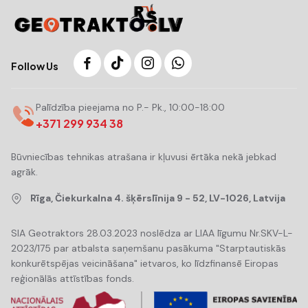
Follow Us
Palīdzība pieejama no P.- Pk., 10:00-18:00
+371 299 934 38
Būvniecības tehnikas atrašana ir kļuvusi ērtāka nekā jebkad
agrāk.
Rīga, Čiekurkalna 4. šķērslīnija 9 - 52, LV-1026, Latvija
SIA Geotraktors 28.03.2023 noslēdza ar LIAA līgumu Nr.SKV-L-
2023/175 par atbalsta saņemšanu pasākuma "Starptautiskās
konkurētspējas veicināšana" ietvaros, ko līdzfinansē Eiropas
reģionālās attīstības fonds.