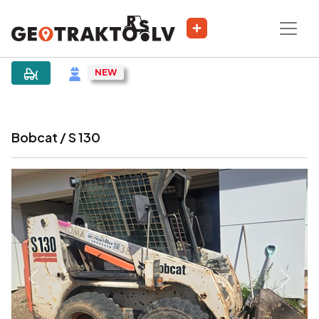
|
Sludinājums
Bobcat / S 130