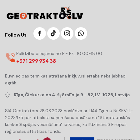
Follow Us
Palīdzība pieejama no P.- Pk., 10:00-18:00
+371 299 934 38
Būvniecības tehnikas atrašana ir kļuvusi ērtāka nekā jebkad
agrāk.
Rīga, Čiekurkalna 4. šķērslīnija 9 - 52, LV-1026, Latvija
SIA Geotraktors 28.03.2023 noslēdza ar LIAA līgumu Nr.SKV-L-
2023/175 par atbalsta saņemšanu pasākuma "Starptautiskās
konkurētspējas veicināšana" ietvaros, ko līdzfinansē Eiropas
reģionālās attīstības fonds.