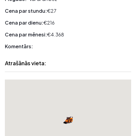
Cena par stundu:
€27
Cena par dienu:
€216
Cena par mēnesi:
€4.368
Komentārs:
Atrašānās vieta: