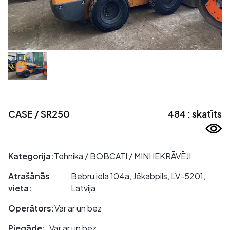
CASE / SR250
484 : skatīts
Kategorija:
Tehnika / BOBCATI / MINI IEKRĀVĒJI
Atrašānās
Bebru iela 104a, Jēkabpils, LV-5201,
vieta:
Latvija
Operātors:
Var ar un bez
Piegāde:
Var ar un bez