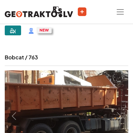
|
Sludinājums
Bobcat / 763