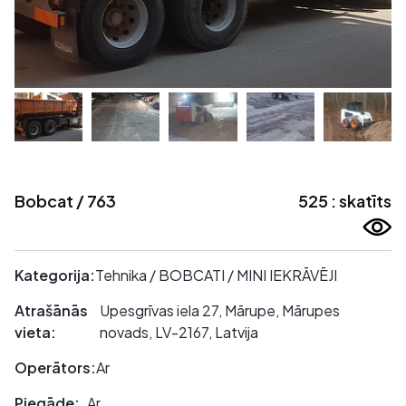
Bobcat / 763
525 : skatīts
Kategorija:
Tehnika / BOBCATI / MINI IEKRĀVĒJI
Atrašānās
Upesgrīvas iela 27, Mārupe, Mārupes
vieta:
novads, LV-2167, Latvija
Operātors:
Ar
Piegāde:
Ar