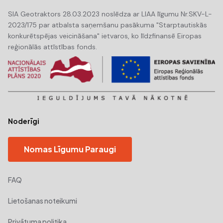
SIA Geotraktors 28.03.2023 noslēdza ar LIAA līgumu Nr.SKV-L-
2023/175 par atbalsta saņemšanu pasākuma "Starptautiskās
konkurētspējas veicināšana" ietvaros, ko līdzfinansē Eiropas
reģionālās attīstības fonds.
Noderīgi
Nomas Līgumu Paraugi
FAQ
Lietošanas noteikumi
Privātuma politika