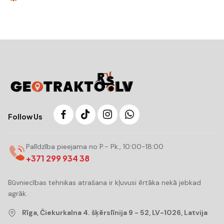
Follow Us
Palīdzība pieejama no P.- Pk., 10:00-18:00
+371 299 934 38
Būvniecības tehnikas atrašana ir kļuvusi ērtāka nekā jebkad
agrāk.
Rīga, Čiekurkalna 4. šķērslīnija 9 - 52, LV-1026, Latvija