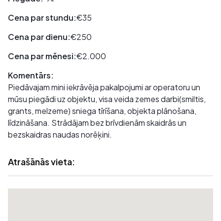
Cena par stundu:
€35
Cena par dienu:
€250
Cena par mēnesi:
€2.000
Komentārs:
Piedāvajam mini iekrāvēja pakalpojumi ar operatoru un
mūsu piegādi uz objektu, visa veida zemes darbi(smiltis,
grants, melzeme) sniega tīrīšana, objekta plānošana,
līdzināšana. Strādājam bez brīvdienām skaidrās un
bezskaidras naudas norēķini.
Atrašānās vieta: