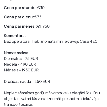
Cena par stundu:
€30
Cena par dienu:
€75
Cena par mēnesi:
€1.950
Komentārs:
Bez operatora. Tiek iznomāts mini iekrāvējs Case 420.
Nomas maksa:
Diennakts - 75 EUR
Nedēļa - 490 EUR
Mēnesis - 1950 EUR
Drošības nauda - 250 EUR
Nepieciešamības gadījumā varam veikt piegādi līdz Jūsu
objektam vai arī Jūs varat iznomāt piekabi mini iekrāvēja
transportēšanai.