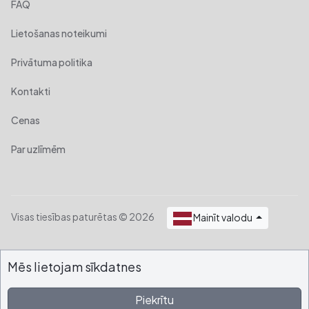
FAQ
Lietošanas noteikumi
Privātuma politika
Kontakti
Cenas
Par uzlīmēm
Visas tiesības paturētas © 2026
Mainīt valodu
Mēs lietojam sīkdatnes
Piekrītu