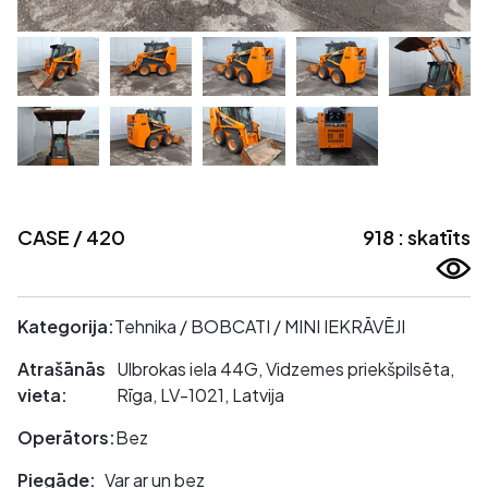
CASE / 420
918 : skatīts
Kategorija:
Tehnika / BOBCATI / MINI IEKRĀVĒJI
Atrašānās
Ulbrokas iela 44G, Vidzemes priekšpilsēta,
vieta:
Rīga, LV-1021, Latvija
Operātors:
Bez
Piegāde:
Var ar un bez