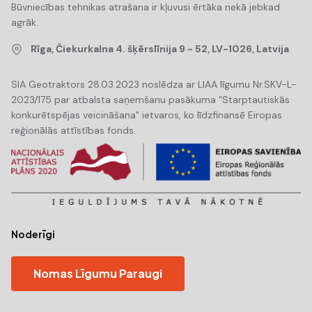
Būvniecības tehnikas atrašana ir kļuvusi ērtāka nekā jebkad
agrāk.
Rīga, Čiekurkalna 4. šķērslīnija 9 - 52, LV-1026, Latvija
SIA Geotraktors 28.03.2023 noslēdza ar LIAA līgumu Nr.SKV-L-
2023/175 par atbalsta saņemšanu pasākuma "Starptautiskās
konkurētspējas veicināšana" ietvaros, ko līdzfinansē Eiropas
reģionālās attīstības fonds.
Noderīgi
Nomas Līgumu Paraugi