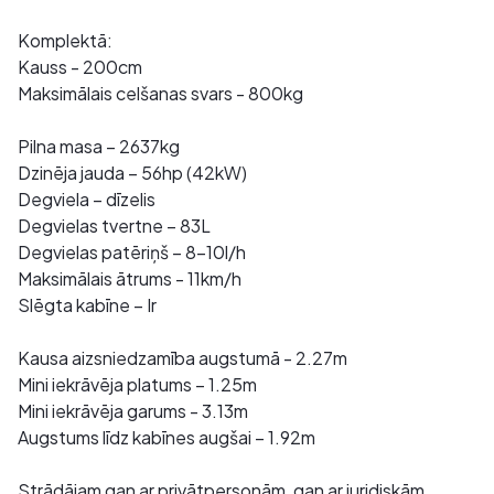
Komplektā:
Kauss - 200cm
Maksimālais celšanas svars - 800kg
Pilna masa – 2637kg
Dzinēja jauda – 56hp (42kW)
Degviela – dīzelis
Degvielas tvertne – 83L
Degvielas patēriņš – 8-10l/h
Maksimālais ātrums - 11km/h
Slēgta kabīne – Ir
Kausa aizsniedzamība augstumā - 2.27m
Mini iekrāvēja platums – 1.25m
Mini iekrāvēja garums - 3.13m
Augstums līdz kabīnes augšai – 1.92m
Strādājam gan ar privātpersonām, gan ar juridiskām