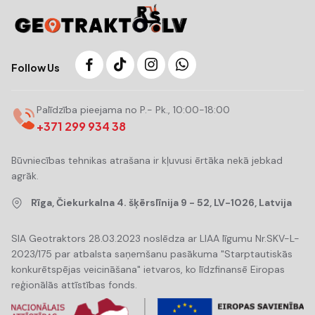
Follow Us
Palīdzība pieejama no P.- Pk., 10:00-18:00
+371 299 934 38
Būvniecības tehnikas atrašana ir kļuvusi ērtāka nekā jebkad
agrāk.
Rīga, Čiekurkalna 4. šķērslīnija 9 - 52, LV-1026, Latvija
SIA Geotraktors 28.03.2023 noslēdza ar LIAA līgumu Nr.SKV-L-
2023/175 par atbalsta saņemšanu pasākuma "Starptautiskās
konkurētspējas veicināšana" ietvaros, ko līdzfinansē Eiropas
reģionālās attīstības fonds.