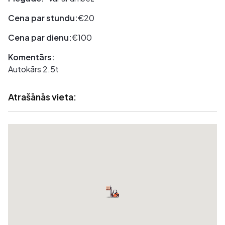
Cena par stundu:
€20
Cena par dienu:
€100
Komentārs:
Autokārs 2.5t
Atrašānās vieta: