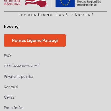
Noderīgi
Nomas Līgumu Paraugi
FAQ
Lietošanas noteikumi
Privātuma politika
Kontakti
Cenas
Par uzlīmēm