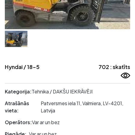
Hyndai / 18-5
702 : skatīts
Kategorija:
Tehnika / DAKŠU IEKRĀVĒJI
Atrašānās
Patversmes iela 11, Valmiera, LV-4201,
vieta:
Latvija
Operātors:
Var ar un bez
Piegāde:
Var ar un bez