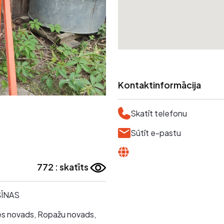
Kontaktinformācija
Skatīt telefonu
Sūtīt e-pastu
772 : skatīts
ŠĪNAS
nes novads, Ropažu novads,