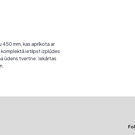
u 450 mm, kas aprīkota ar
, komplektā ietilpst izplūdes
ena ūdens tvertne. Iekārtas
m.
Fol