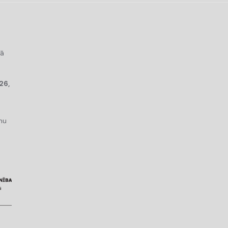
kā
26,
mu