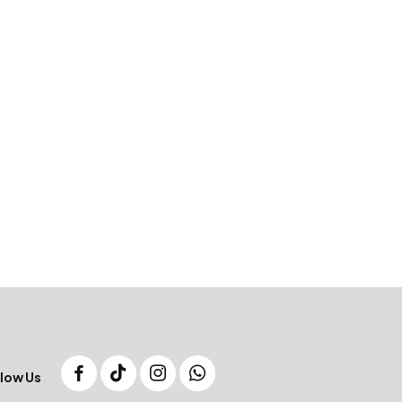
low Us