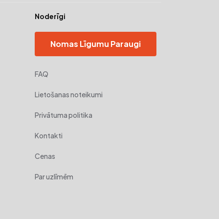
Noderīgi
Nomas Līgumu Paraugi
FAQ
Lietošanas noteikumi
Privātuma politika
Kontakti
Cenas
Par uzlīmēm