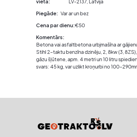
vieta:
LV-2137, Latvija
Piegāde:
Var ar un bez
Cena par dienu:
€50
Komentārs:
Betona vai asfaltbetona urbjmašīna ar gājien
Stihl 2-taktu benzīna dzinēju, 2, 8kw (3, 8ZS)
gāzu šļūtene, apm. 4 metri un 10 litru spiedi
svars: 45 kg, var uzlikt kroņurbi no 100-290m