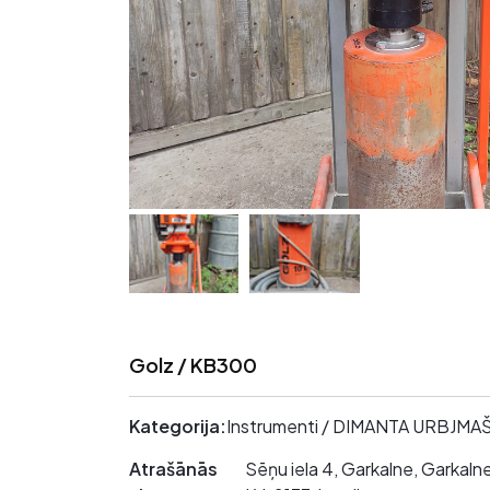
Golz / KB300
Kategorija:
Instrumenti / DIMANTA URBJMA
Atrašānās
Sēņu iela 4, Garkalne, Garkal