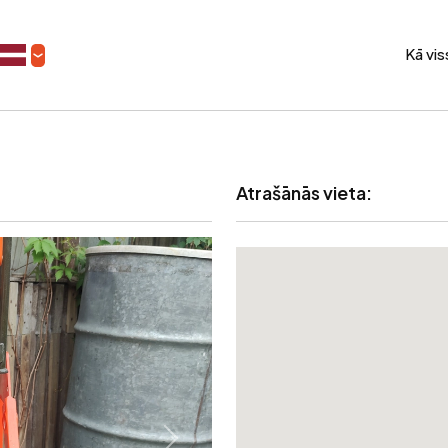
Kā vi
Atrašānās vieta: