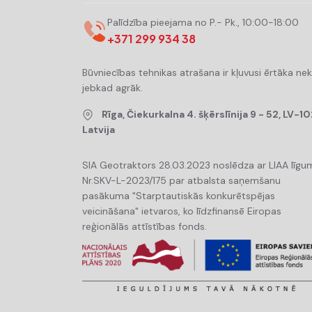
Palīdzība pieejama no P.- Pk., 10:00-18:00
+371 299 934 38
Būvniecības tehnikas atrašana ir kļuvusi ērtāka ne
jebkad agrāk.
Rīga, Čiekurkalna 4. šķērslīnija 9 - 52, LV-10
Latvija
SIA Geotraktors 28.03.2023 noslēdza ar LIAA līgu
Nr.SKV-L-2023/175 par atbalsta saņemšanu
pasākuma "Starptautiskās konkurētspējas
veicināšana" ietvaros, ko līdzfinansē Eiropas
reģionālās attīstības fonds.