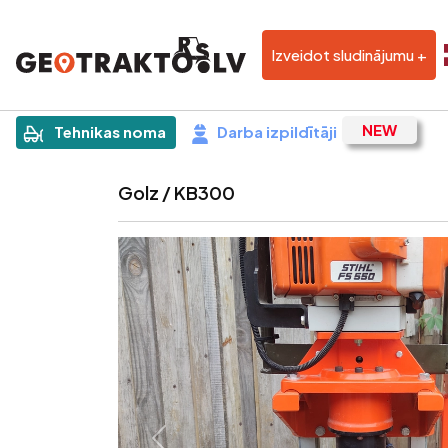
Izveidot sludinājumu +
|
Sludinājums
Tehnikas noma
Darba izpildītāji
Golz / KB300