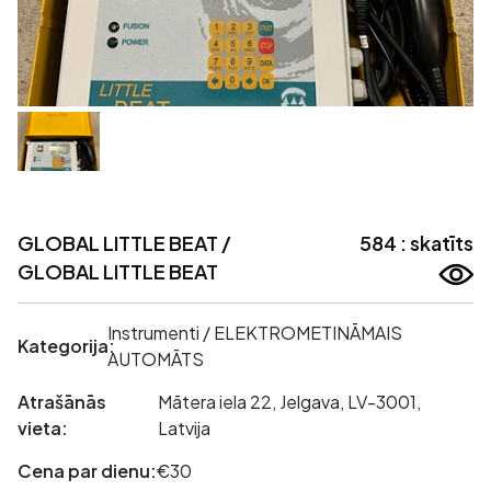
GLOBAL LITTLE BEAT /
584 : skatīts
GLOBAL LITTLE BEAT
Instrumenti / ELEKTROMETINĀMAIS
Kategorija:
AUTOMĀTS
Atrašānās
Mātera iela 22, Jelgava, LV-3001,
vieta:
Latvija
Cena par dienu:
€30