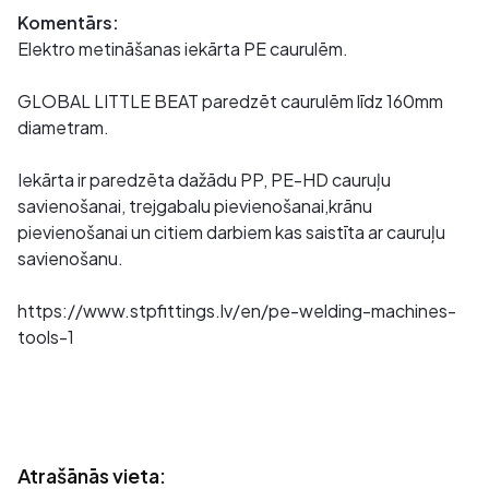
Komentārs:
Elektro metināšanas iekārta PE caurulēm.
GLOBAL LITTLE BEAT paredzēt caurulēm līdz 160mm
diametram.
Iekārta ir paredzēta dažādu PP, PE-HD cauruļu
savienošanai, trejgabalu pievienošanai,krānu
pievienošanai un citiem darbiem kas saistīta ar cauruļu
savienošanu.
https://www.stpfittings.lv/en/pe-welding-machines-
tools-1
Atrašānās vieta: