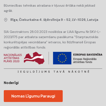
Būvniecības tehnikas atrašana ir kļuvusi ērtāka nekā jebkad
agrāk.
Rīga, Čiekurkalna 4. šķērslīnija 9 - 52, LV-1026, Latvija
SIA Geotraktors 28.03.2023 noslēdza ar LIAA līgumu Nr.SKV-L-
2023/175 par atbalsta saņemšanu pasākuma "Starptautiskās
konkurētspējas veicināšana" ietvaros, ko līdzfinansē Eiropas
reģionālās attīstības fonds.
Noderīgi
Nomas Līgumu Paraugi