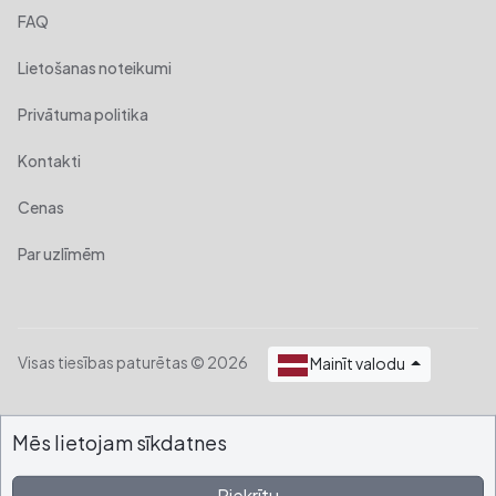
FAQ
Lietošanas noteikumi
Privātuma politika
Kontakti
Cenas
Par uzlīmēm
Visas tiesības paturētas © 2026
Mainīt valodu
Mēs lietojam sīkdatnes
Piekrītu