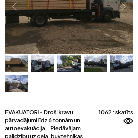
EVAKUATORI - Droši kravu
1062 : skatīts
pārvadājumi līdz 6 tonnām un
autoevakuācija, . Piedāvājam
palīdzību uz ceļa, buvtehnikas