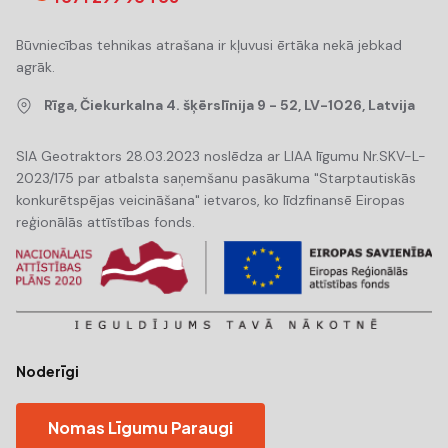
Būvniecības tehnikas atrašana ir kļuvusi ērtāka nekā jebkad
agrāk.
Rīga, Čiekurkalna 4. šķērslīnija 9 - 52, LV-1026, Latvija
SIA Geotraktors 28.03.2023 noslēdza ar LIAA līgumu Nr.SKV-L-
2023/175 par atbalsta saņemšanu pasākuma "Starptautiskās
konkurētspējas veicināšana" ietvaros, ko līdzfinansē Eiropas
reģionālās attīstības fonds.
Noderīgi
Nomas Līgumu Paraugi