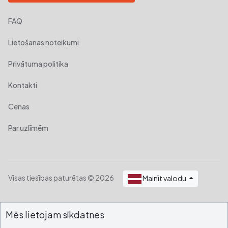
FAQ
Lietošanas noteikumi
Privātuma politika
Kontakti
Cenas
Par uzlīmēm
Visas tiesības paturētas © 2026
Mainīt valodu
Mēs lietojam sīkdatnes