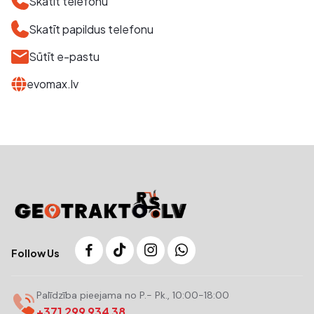
Skatīt telefonu
Skatīt papildus telefonu
Sūtīt e-pastu
evomax.lv
Follow Us
Palīdzība pieejama no P.- Pk., 10:00-18:00
+371 299 934 38