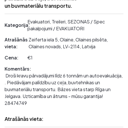
un buvmateriālu transportu.
Evakuatori, Treileri, SEZONAS / Spec
Kategorija:
pakalpojumi / EVAKUATORI
Atrašānās
Zeiferta iela 5, Olaine, Olaines pilsēta,
vieta:
Olaines novads, LV-2114, Latvija
Cena:
€1
Komentārs:
Droši kravu pārvadājumi līdz 6 tonnām un autoevakuācija,
. Piedāvājam palīdzību uz ceļa, buvtehnikas un
buvmateriālu transportu. Bāzes vieta starp Rīga un
Jelgava. Uzticamība un ātrums - mūsu garantija!
28474749
Atrašānās vieta: