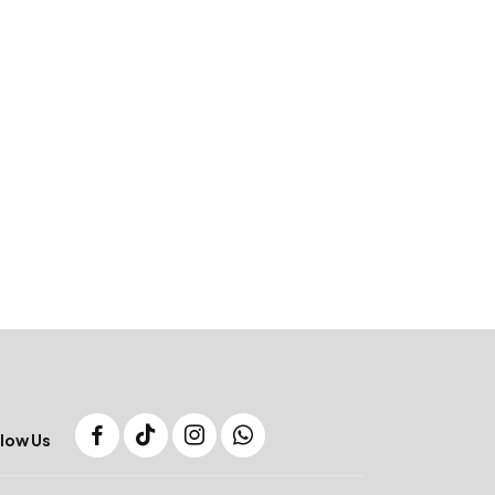
low Us