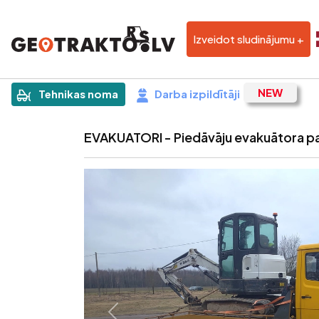
Izveidot sludinājumu +
|
Sludinājums
Tehnikas noma
Darba izpildītāji
EVAKUATORI - Piedāvāju evakuātora p