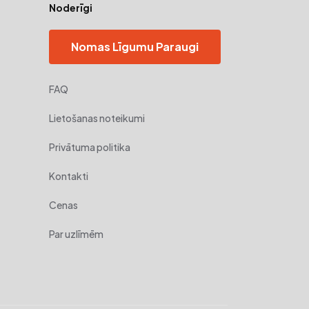
Noderīgi
Nomas Līgumu Paraugi
FAQ
Lietošanas noteikumi
Privātuma politika
Kontakti
Cenas
Par uzlīmēm