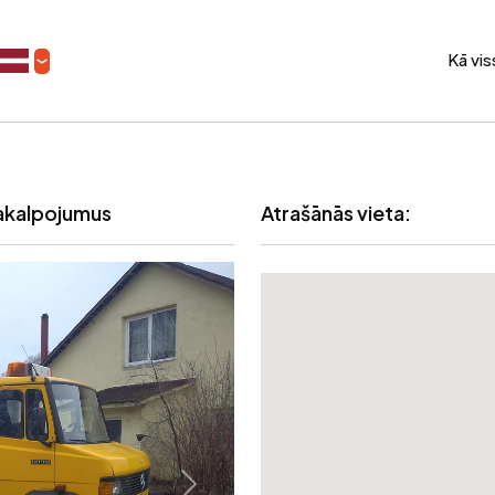
Kā vi
akalpojumus
Atrašānās vieta: