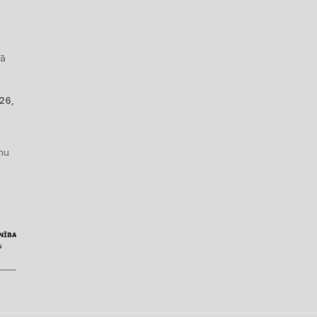
kā
26,
mu