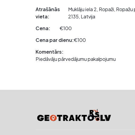
Atrašānās
Muklāju iela 2, Ropaži, Ropaž
vieta:
2135, Latvija
Cena:
€100
Cena par dienu:
€100
Komentārs:
Piedāvāju pārvedājumu pakalpojumu