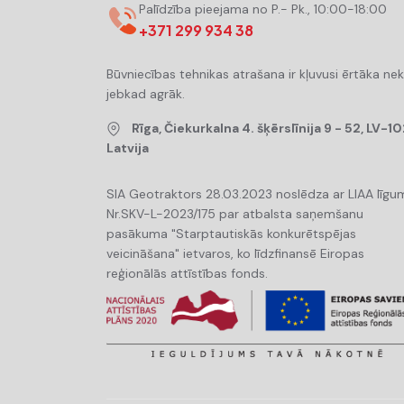
Palīdzība pieejama no P.- Pk., 10:00-18:00
+371 299 934 38
Būvniecības tehnikas atrašana ir kļuvusi ērtāka ne
jebkad agrāk.
Rīga, Čiekurkalna 4. šķērslīnija 9 - 52, LV-10
Latvija
SIA Geotraktors 28.03.2023 noslēdza ar LIAA līgu
Nr.SKV-L-2023/175 par atbalsta saņemšanu
pasākuma "Starptautiskās konkurētspējas
veicināšana" ietvaros, ko līdzfinansē Eiropas
reģionālās attīstības fonds.