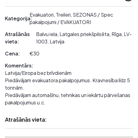
Evakuatori, Treileri, SEZONAS / Spec
Kategorija:
pakalpojumi / EVAKUATORI
Atrašānās
Balvu iela, Latgales priekšpilsēta, Rīga, LV-
vieta:
1003, Latvija
Cena:
€30
Komentārs:
Latvija/Eiropa bez brīvdienām
Piedāvājam evakuatora pakalpojumus. Kravnesība līdz 5
tonnām.
Piedāvājam automašīnu, tehnikas un iekārtu pārvešanas
pakalpojumus u.c.
Atrašānās vieta: