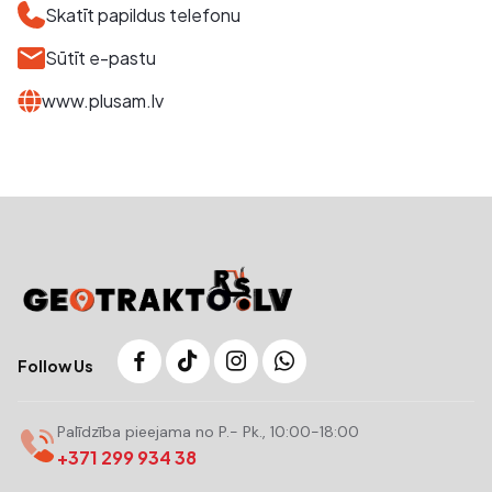
Skatīt papildus telefonu
Sūtīt e-pastu
www.plusam.lv
Follow Us
Palīdzība pieejama no P.- Pk., 10:00-18:00
+371 299 934 38