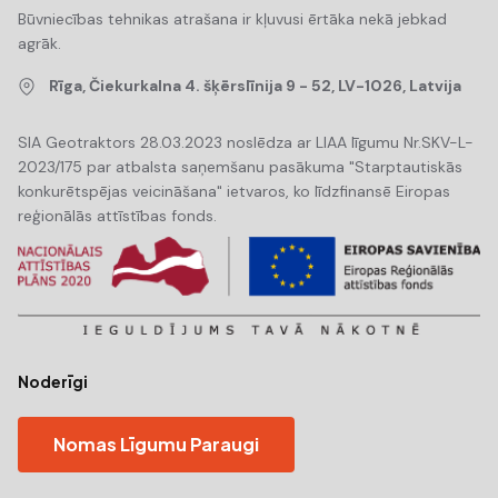
Būvniecības tehnikas atrašana ir kļuvusi ērtāka nekā jebkad
agrāk.
Rīga, Čiekurkalna 4. šķērslīnija 9 - 52, LV-1026, Latvija
SIA Geotraktors 28.03.2023 noslēdza ar LIAA līgumu Nr.SKV-L-
2023/175 par atbalsta saņemšanu pasākuma "Starptautiskās
konkurētspējas veicināšana" ietvaros, ko līdzfinansē Eiropas
reģionālās attīstības fonds.
Noderīgi
Nomas Līgumu Paraugi