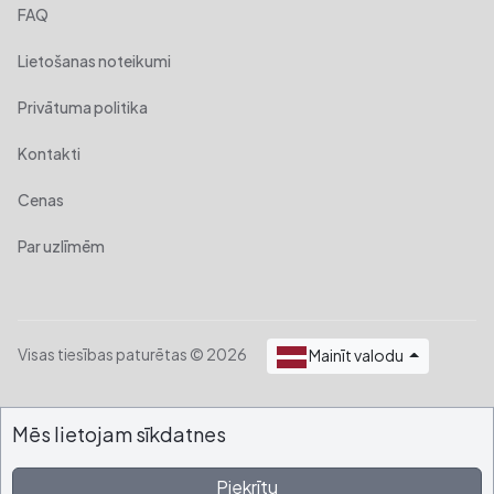
FAQ
Lietošanas noteikumi
Privātuma politika
Kontakti
Cenas
Par uzlīmēm
Visas tiesības paturētas © 2026
Mainīt valodu
Mēs lietojam sīkdatnes
Piekrītu