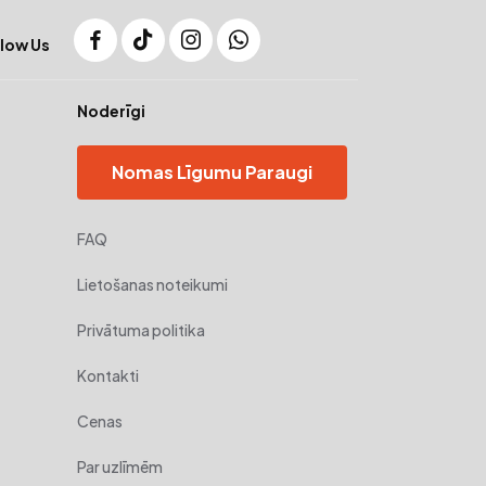
low Us
Noderīgi
Nomas Līgumu Paraugi
FAQ
Lietošanas noteikumi
Privātuma politika
Kontakti
Cenas
Par uzlīmēm