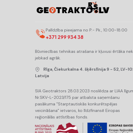
Palīdzība pieejama no P.- Pk., 10:00-18:00
+371 299 934 38
Būvniecības tehnikas atrašana ir kļuvusi ērtāka ne
jebkad agrāk.
Rīga, Čiekurkalna 4. šķērslīnija 9 - 52, LV-10
Latvija
SIA Geotraktors 28.03.2023 noslēdza ar LIAA līgu
Nr.SKV-L-2023/175 par atbalsta saņemšanu
pasākuma "Starptautiskās konkurētspējas
veicināšana" ietvaros, ko līdzfinansē Eiropas
reģionālās attīstības fonds.