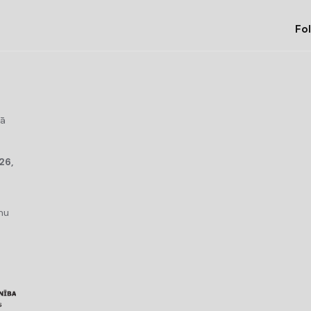
Fol
kā
26,
mu