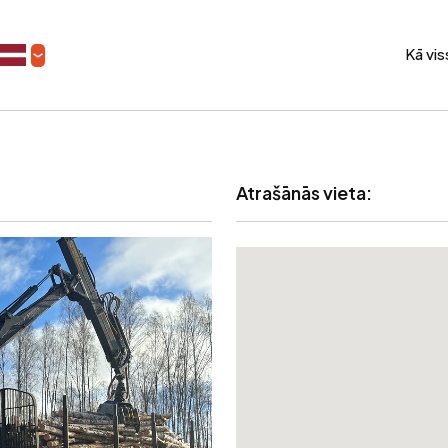
Kā vi
Atrašānās vieta: