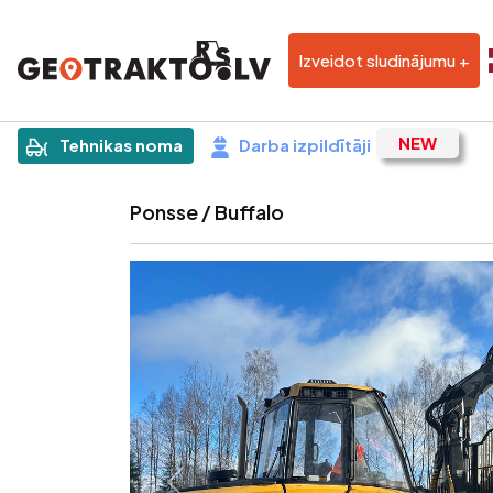
Izveidot sludinājumu +
|
Sludinājums
Tehnikas noma
Darba izpildītāji
Ponsse / Buffalo