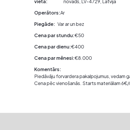
vieta:
novads, LV-4729, Latvija
Operātors:
Ar
Piegāde:
Var ar un bez
Cena par stundu:
€50
Cena par dienu:
€400
Cena par mēnesi:
€8.000
Komentārs:
Piedāvāju forvardera pakalpojumus, vedam ga
Cena pēc vienošanās. Starts materiālam 6€