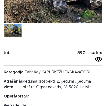
Jcb
390 : skatīts
Kategorija:
Tehnika / KĀPURĶĒŽU EKSKAVATORI
Atrašānās
Ķeguma prospekts 2, Ķegums, Ķeguma
vieta:
pilsēta, Ogres novads, LV-5020, Latvija
Operātors:
Ar
Piegāde:
Ar