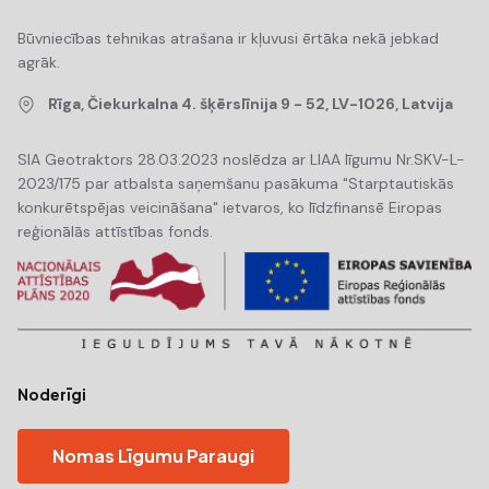
Būvniecības tehnikas atrašana ir kļuvusi ērtāka nekā jebkad
agrāk.
Rīga, Čiekurkalna 4. šķērslīnija 9 - 52, LV-1026, Latvija
SIA Geotraktors 28.03.2023 noslēdza ar LIAA līgumu Nr.SKV-L-
2023/175 par atbalsta saņemšanu pasākuma "Starptautiskās
konkurētspējas veicināšana" ietvaros, ko līdzfinansē Eiropas
reģionālās attīstības fonds.
Noderīgi
Nomas Līgumu Paraugi