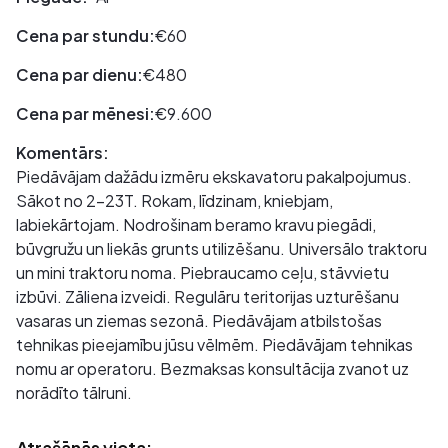
Cena par stundu:
€60
Cena par dienu:
€480
Cena par mēnesi:
€9.600
Komentārs:
Piedāvājam dažādu izmēru ekskavatoru pakalpojumus.
Sākot no 2-23T. Rokam, līdzinam, kniebjam,
labiekārtojam. Nodrošinam beramo kravu piegādi,
būvgružu un liekās grunts utilizēšanu. Universālo traktoru
un mini traktoru noma. Piebraucamo ceļu, stāvvietu
izbūvi. Zāliena izveidi. Regulāru teritorijas uzturēšanu
vasaras un ziemas sezonā. Piedāvājam atbilstošas
tehnikas pieejamību jūsu vēlmēm. Piedāvājam tehnikas
nomu ar operatoru. Bezmaksas konsultācija zvanot uz
norādīto tālruni.
Atrašānās vieta: