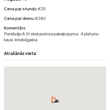
Cena par stundu:
€35
Cena par dienu:
€280
Komentārs:
Piedāvāju 8,5t ekskavatora pakalpojumus. 4 platumu
kausi, kniebējgalva.
Atrašānās vieta: