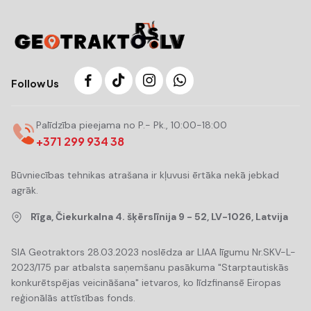
Follow Us
Palīdzība pieejama no P.- Pk., 10:00-18:00
+371 299 934 38
Būvniecības tehnikas atrašana ir kļuvusi ērtāka nekā jebkad
agrāk.
Rīga, Čiekurkalna 4. šķērslīnija 9 - 52, LV-1026, Latvija
SIA Geotraktors 28.03.2023 noslēdza ar LIAA līgumu Nr.SKV-L-
2023/175 par atbalsta saņemšanu pasākuma "Starptautiskās
konkurētspējas veicināšana" ietvaros, ko līdzfinansē Eiropas
reģionālās attīstības fonds.