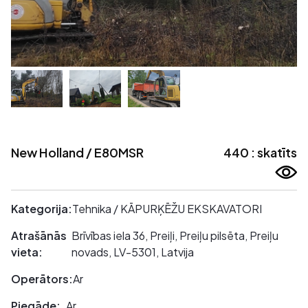
New Holland / E80MSR
440 : skatīts
Kategorija:
Tehnika / KĀPURĶĒŽU EKSKAVATORI
Atrašānās
Brīvības iela 36, Preiļi, Preiļu pilsēta, Preiļu
vieta:
novads, LV-5301, Latvija
Operātors:
Ar
Piegāde:
Ar