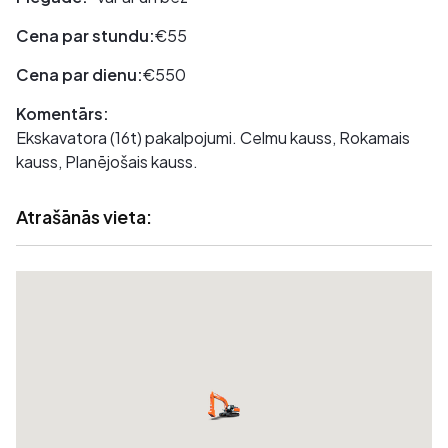
Cena par stundu:
€55
Cena par dienu:
€550
Komentārs:
Ekskavatora (16t) pakalpojumi. Celmu kauss, Rokamais
kauss, Planējošais kauss.
Atrašānās vieta: