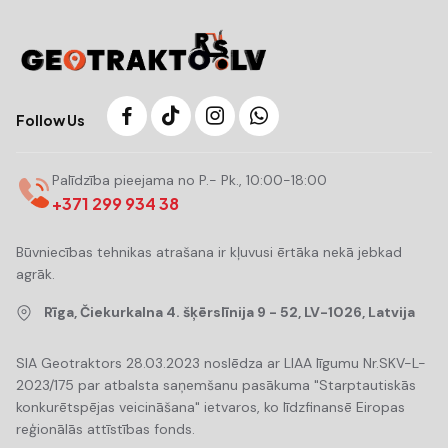
Follow Us
Palīdzība pieejama no P.- Pk., 10:00-18:00
+371 299 934 38
Būvniecības tehnikas atrašana ir kļuvusi ērtāka nekā jebkad
agrāk.
Rīga, Čiekurkalna 4. šķērslīnija 9 - 52, LV-1026, Latvija
SIA Geotraktors 28.03.2023 noslēdza ar LIAA līgumu Nr.SKV-L-
2023/175 par atbalsta saņemšanu pasākuma "Starptautiskās
konkurētspējas veicināšana" ietvaros, ko līdzfinansē Eiropas
reģionālās attīstības fonds.