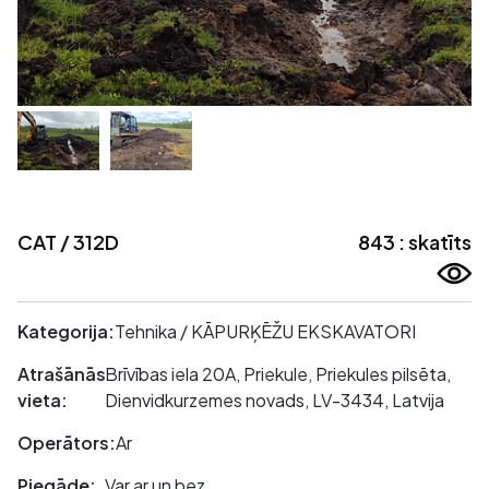
CAT / 312D
843 : skatīts
Kategorija:
Tehnika / KĀPURĶĒŽU EKSKAVATORI
Atrašānās
Brīvības iela 20A, Priekule, Priekules pilsēta,
vieta:
Dienvidkurzemes novads, LV-3434, Latvija
Operātors:
Ar
Piegāde:
Var ar un bez