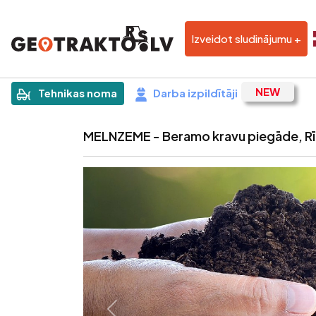
Izveidot sludinājumu +
|
Sludinājums
Tehnikas noma
Darba izpildītāji
MELNZEME - Beramo kravu piegāde, Rīg