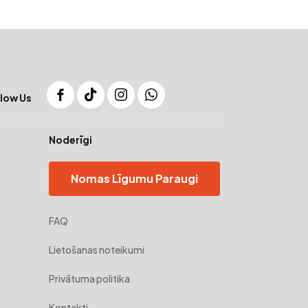
low Us
Noderīgi
Nomas Līgumu Paraugi
FAQ
Lietošanas noteikumi
Privātuma politika
Kontakti