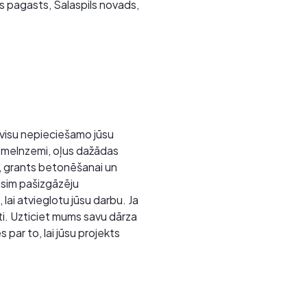
ils pagasts, Salaspils novads,
 visu nepieciešamo jūsu
u melnzemi, oļus dažādas
ai, grants betonēšanai un
āsim pašizgāzēju
lai atvieglotu jūsu darbu. Ja
ti. Uzticiet mums savu dārza
par to, lai jūsu projekts