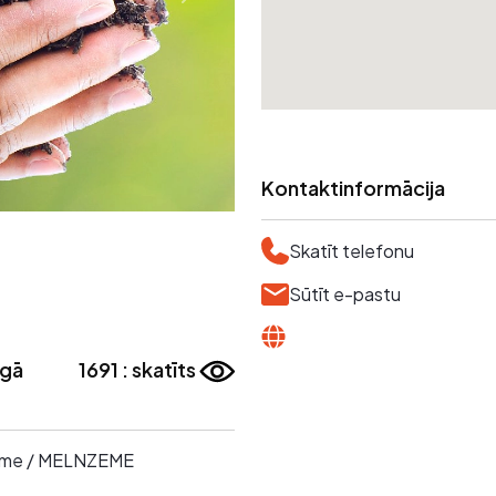
Kontaktinformācija
Skatīt telefonu
Sūtīt e-pastu
īgā
1691 : skatīts
zeme / MELNZEME