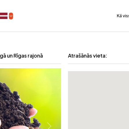
Kā vi
ā un Rīgas rajonā
Atrašānās vieta: