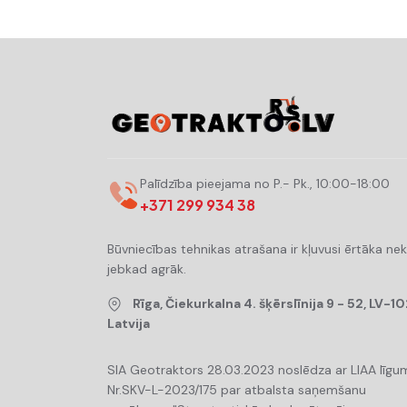
Palīdzība pieejama no P.- Pk., 10:00-18:00
+371 299 934 38
Būvniecības tehnikas atrašana ir kļuvusi ērtāka ne
jebkad agrāk.
Rīga, Čiekurkalna 4. šķērslīnija 9 - 52, LV-10
Latvija
SIA Geotraktors 28.03.2023 noslēdza ar LIAA līgu
Nr.SKV-L-2023/175 par atbalsta saņemšanu