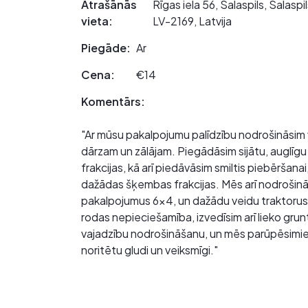
Atrašānās
Rīgas iela 56, Salaspils, Salasp
vieta:
LV-2169, Latvija
Piegāde:
Ar
Cena:
€14
Komentārs:
"Ar mūsu pakalpojumu palīdzību nodrošināsim
dārzam un zālājam. Piegādāsim sijātu, auglīg
frakcijas, kā arī piedāvāsim smiltis piebēršan
dažādas šķembas frakcijas. Mēs arī nodrošin
pakalpojumus 6x4, un dažādu veidu traktorus, 
rodas nepieciešamība, izvedīsim arī lieko grun
vajadzību nodrošināšanu, un mēs parūpēsimies 
noritētu gludi un veiksmīgi."