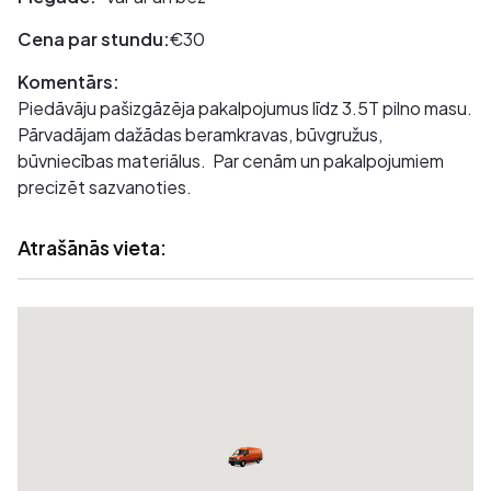
Cena par stundu:
€30
Komentārs:
Piedāvāju pašizgāzēja pakalpojumus līdz 3.5T pilno masu.
Pārvadājam dažādas beramkravas, būvgružus,
būvniecības materiālus. Par cenām un pakalpojumiem
precizēt sazvanoties.
Atrašānās vieta: