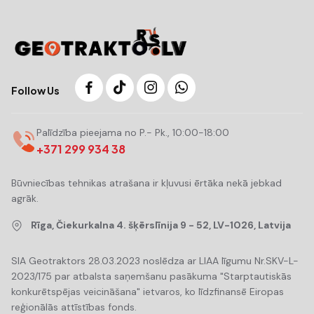
Follow Us
Palīdzība pieejama no P.- Pk., 10:00-18:00
+371 299 934 38
Būvniecības tehnikas atrašana ir kļuvusi ērtāka nekā jebkad
agrāk.
Rīga, Čiekurkalna 4. šķērslīnija 9 - 52, LV-1026, Latvija
SIA Geotraktors 28.03.2023 noslēdza ar LIAA līgumu Nr.SKV-L-
2023/175 par atbalsta saņemšanu pasākuma "Starptautiskās
konkurētspējas veicināšana" ietvaros, ko līdzfinansē Eiropas
reģionālās attīstības fonds.