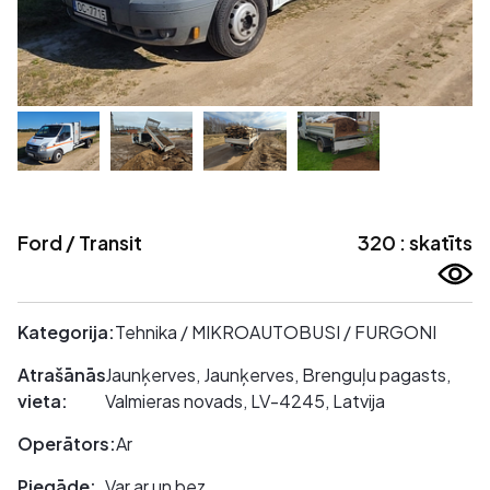
Ford / Transit
320 : skatīts
Kategorija:
Tehnika / MIKROAUTOBUSI / FURGONI
Atrašānās
Jaunķerves, Jaunķerves, Brenguļu pagasts,
vieta:
Valmieras novads, LV-4245, Latvija
Operātors:
Ar
Piegāde:
Var ar un bez