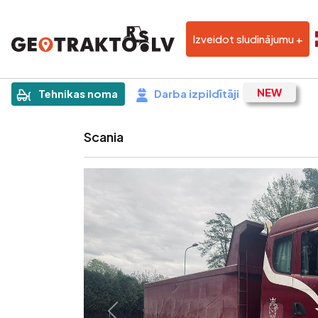
Izveidot sludinājumu +
|
Sludinājums
Tehnikas noma
Darba izpildītāji
Scania