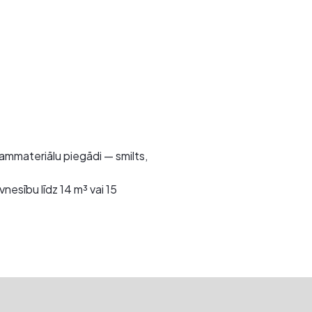
mmateriālu piegādi — smilts,
nesību līdz 14 m³ vai 15