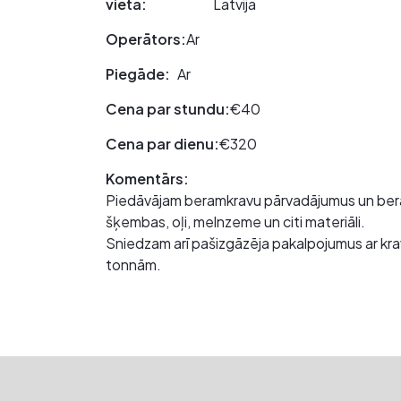
vieta:
Latvija
Operātors:
Ar
Piegāde:
Ar
Cena par stundu:
€40
Cena par dienu:
€320
Komentārs:
Piedāvājam beramkravu pārvadājumus un bera
šķembas, oļi, melnzeme un citi materiāli.
Sniedzam arī pašizgāzēja pakalpojumus ar krav
tonnām.