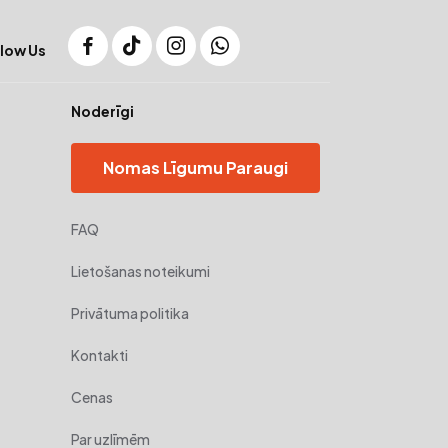
low Us
Noderīgi
Nomas Līgumu Paraugi
FAQ
Lietošanas noteikumi
Privātuma politika
Kontakti
Cenas
Par uzlīmēm