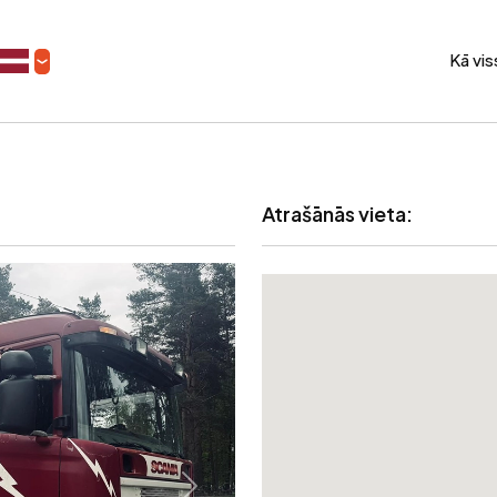
Kā vi
Atrašānās vieta: