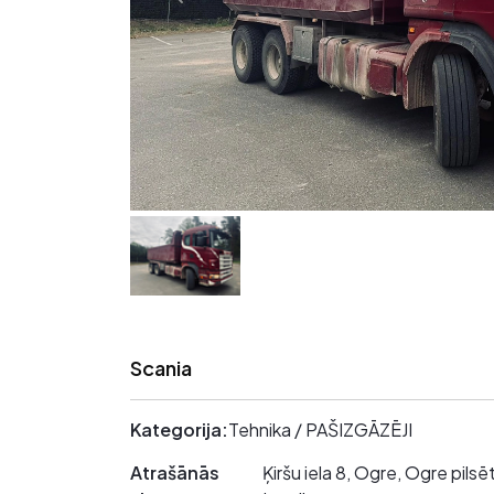
Scania
Kategorija:
Tehnika / PAŠIZGĀZĒJI
Atrašānās
Ķiršu iela 8, Ogre, Ogre pil