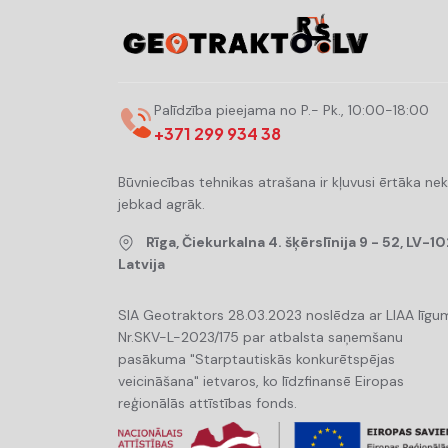
Palīdzība pieejama no P.- Pk., 10:00-18:00
+371 299 934 38
Būvniecības tehnikas atrašana ir kļuvusi ērtāka ne
jebkad agrāk.
Rīga, Čiekurkalna 4. šķērslīnija 9 - 52, LV-10
Latvija
SIA Geotraktors 28.03.2023 noslēdza ar LIAA līgu
Nr.SKV-L-2023/175 par atbalsta saņemšanu
pasākuma "Starptautiskās konkurētspējas
veicināšana" ietvaros, ko līdzfinansē Eiropas
reģionālās attīstības fonds.