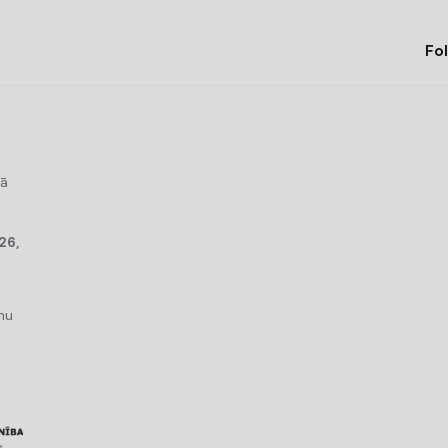
Fol
kā
26,
mu