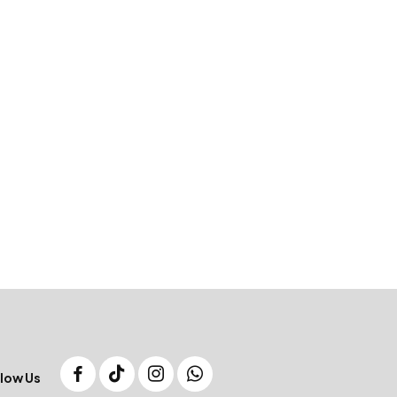
low Us