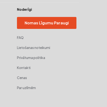
Noderīgi
Nomas Līgumu Paraugi
FAQ
Lietošanas noteikumi
Privātuma politika
Kontakti
Cenas
Par uzlīmēm