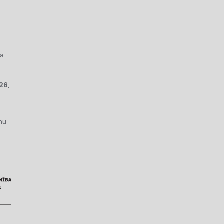
kā
26,
mu