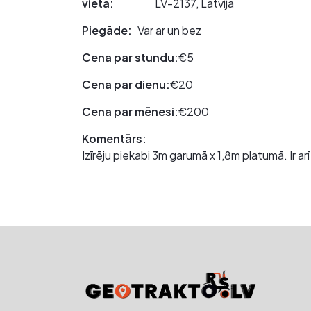
vieta:
LV-2137, Latvija
Piegāde:
Var ar un bez
Cena par stundu:
€5
Cena par dienu:
€20
Cena par mēnesi:
€200
Komentārs:
Izīrēju piekabi 3m garumā x 1,8m platumā. Ir a