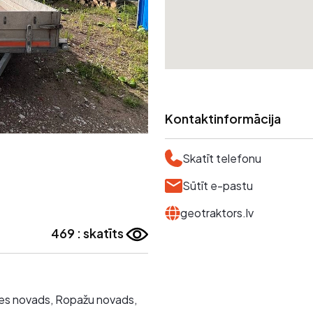
Kontaktinformācija
Skatīt telefonu
Sūtīt e-pastu
geotraktors.lv
469 : skatīts
lnes novads, Ropažu novads,