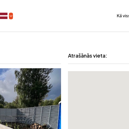
Kā vi
Atrašānās vieta: