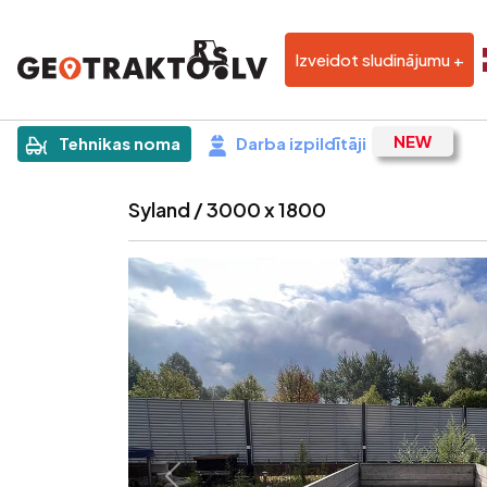
Izveidot sludinājumu +
|
Sludinājums
Tehnikas noma
Darba izpildītāji
Syland / 3000 x 1800