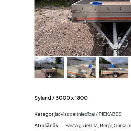
Syland / 3000 x 1800
Kategorija:
Viss celtniecībai / PIEKABES
Atrašānās
Pastaigu iela 13, Berģi, Garka