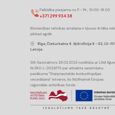
Palīdzība pieejama no P.- Pk., 10:00-18:00
+371 299 934 38
Būvniecības tehnikas atrašana ir kļuvusi ērtāka ne
jebkad agrāk.
Rīga, Čiekurkalna 4. šķērslīnija 9 - 52, LV-10
Latvija
SIA Geotraktors 28.03.2023 noslēdza ar LIAA līgu
Nr.SKV-L-2023/175 par atbalsta saņemšanu
pasākuma "Starptautiskās konkurētspējas
veicināšana" ietvaros, ko līdzfinansē Eiropas
reģionālās attīstības fonds.