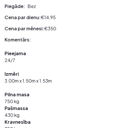
Piegāde:
Bez
Cena par dienu:
€14,95
Cena par mēnesi:
€350
Komentārs:
Pieejama
24/7
Izmēri
3.00m x 1.50m x 1.53m
Pilna masa
750 kg
Pašmassa
430 kg
Kravnesība