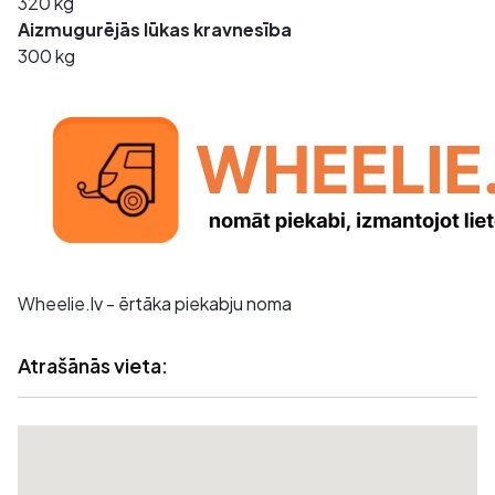
320 kg
Aizmugurējās lūkas kravnesība
300 kg
Wheelie.lv - ērtāka piekabju noma
Atrašānās vieta: