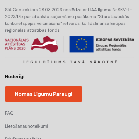
SIA Geotraktors 28.03.2023 noslēdza ar LIAA līgumu Nr.SKV-L-
2023/175 par atbalsta saņemšanu pasākuma "Starptautiskās
konkurētspējas veicināšana" ietvaros, ko līdzfinansē Eiropas
reģionālās attīstības fonds.
Noderīgi
Nomas Līgumu Paraugi
FAQ
Lietošanas noteikumi
Privātuma politika