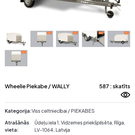
Wheelie Piekabe / WALLY
587 : skatīts
Kategorija:
Viss celtniecībai / PIEKABES
Atrašānās
Ūdeļu iela 1, Vidzemes priekšpilsēta, Rīga,
vieta:
LV-1064, Latvija