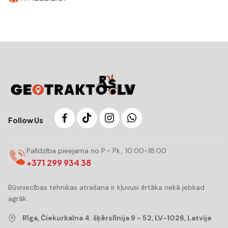
Follow Us
Palīdzība pieejama no P.- Pk., 10:00-18:00
+371 299 934 38
Būvniecības tehnikas atrašana ir kļuvusi ērtāka nekā jebkad
agrāk.
Rīga, Čiekurkalna 4. šķērslīnija 9 - 52, LV-1026, Latvija