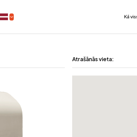
Kā vi
Atrašānās vieta: