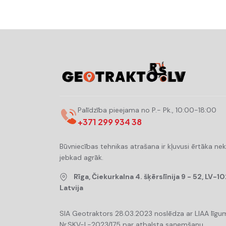
Palīdzība pieejama no P.- Pk., 10:00-18:00
+371 299 934 38
Būvniecības tehnikas atrašana ir kļuvusi ērtāka ne
jebkad agrāk.
Rīga, Čiekurkalna 4. šķērslīnija 9 - 52, LV-10
Latvija
SIA Geotraktors 28.03.2023 noslēdza ar LIAA līgu
Nr.SKV-L-2023/175 par atbalsta saņemšanu