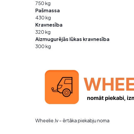
750 kg
Pašmassa
430 kg
Kravnesība
320 kg
Aizmugurējās lūkas kravnesība
300 kg
Wheelie.lv - ērtāka piekabju noma