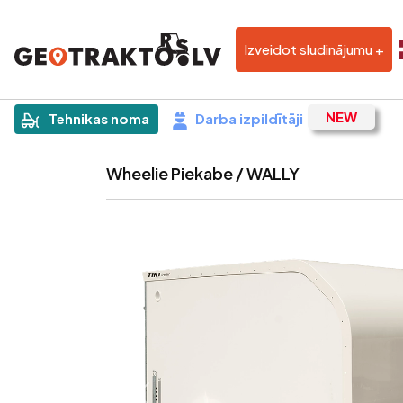
Izveidot sludinājumu +
|
Sludinājums
Tehnikas noma
Darba izpildītāji
Wheelie Piekabe / WALLY