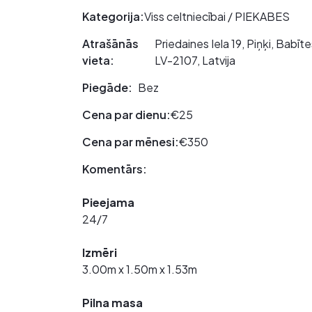
Kategorija:
Viss celtniecībai / PIEKABES
Atrašānās
Priedaines Iela 19, Piņķi, Babī
vieta:
LV-2107, Latvija
Piegāde:
Bez
Cena par dienu:
€25
Cena par mēnesi:
€350
Komentārs:
Pieejama
24/7
Izmēri
3.00m x 1.50m x 1.53m
Pilna masa