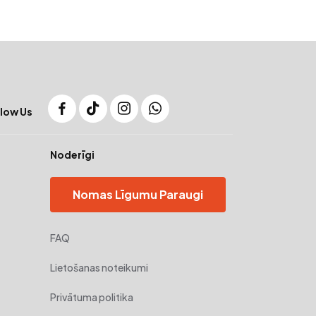
low Us
Noderīgi
Nomas Līgumu Paraugi
FAQ
Lietošanas noteikumi
Privātuma politika