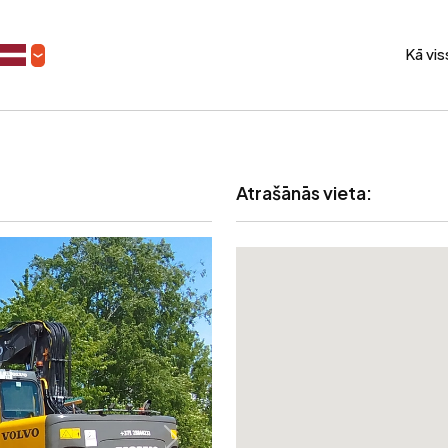
Kā vi
Atrašānās vieta: