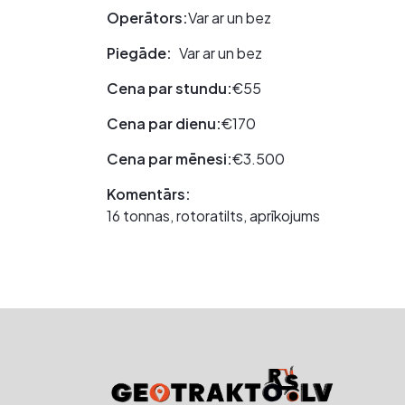
Operātors:
Var ar un bez
Piegāde:
Var ar un bez
Cena par stundu:
€55
Cena par dienu:
€170
Cena par mēnesi:
€3.500
Komentārs:
16 tonnas, rotoratilts, aprīkojums