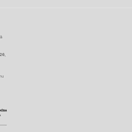
kā
26,
mu