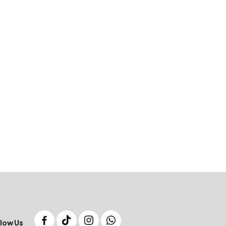
low Us