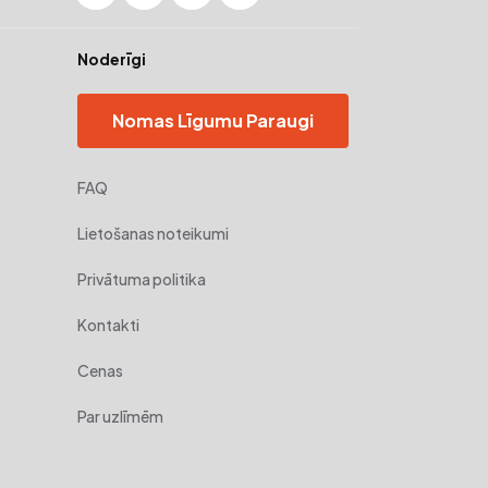
Noderīgi
Nomas Līgumu Paraugi
FAQ
Lietošanas noteikumi
Privātuma politika
Kontakti
Cenas
Par uzlīmēm