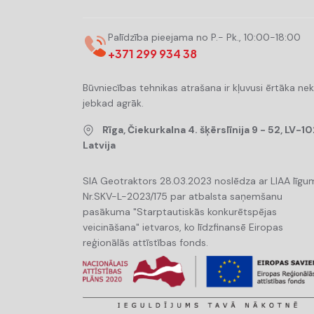
Palīdzība pieejama no P.- Pk., 10:00-18:00
+371 299 934 38
Būvniecības tehnikas atrašana ir kļuvusi ērtāka ne
jebkad agrāk.
Rīga, Čiekurkalna 4. šķērslīnija 9 - 52, LV-10
Latvija
SIA Geotraktors 28.03.2023 noslēdza ar LIAA līgu
Nr.SKV-L-2023/175 par atbalsta saņemšanu
pasākuma "Starptautiskās konkurētspējas
veicināšana" ietvaros, ko līdzfinansē Eiropas
reģionālās attīstības fonds.