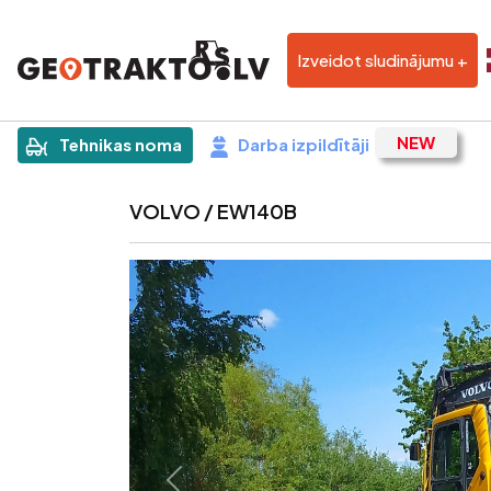
Izveidot sludinājumu +
|
Sludinājums
Tehnikas noma
Darba izpildītāji
VOLVO / EW140B