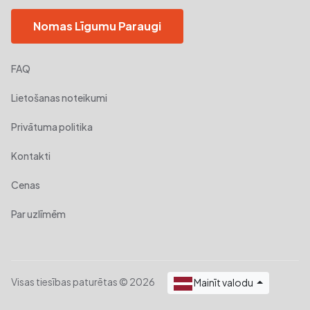
Nomas Līgumu Paraugi
FAQ
Lietošanas noteikumi
Privātuma politika
Kontakti
Cenas
Par uzlīmēm
Visas tiesības paturētas © 2026
Mainīt valodu