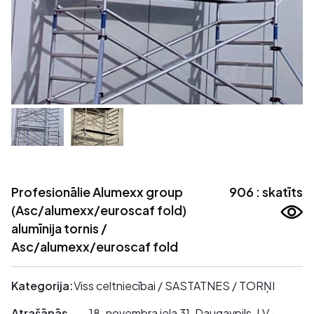
Profesionālie Alumexx group
906 : skatīts
(Asc/alumexx/euroscaf fold)
alumīnija tornis /
Asc/alumexx/euroscaf fold
Kategorija:
Viss celtniecībai / SASTATNES / TORŅI
Atrašānās
18. novembra iela 31, Daugavpils, LV-