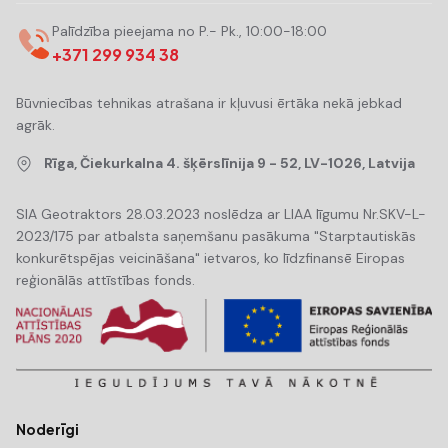
Palīdzība pieejama no P.- Pk., 10:00-18:00
+371 299 934 38
Būvniecības tehnikas atrašana ir kļuvusi ērtāka nekā jebkad
agrāk.
Rīga, Čiekurkalna 4. šķērslīnija 9 - 52, LV-1026, Latvija
SIA Geotraktors 28.03.2023 noslēdza ar LIAA līgumu Nr.SKV-L-
2023/175 par atbalsta saņemšanu pasākuma "Starptautiskās
konkurētspējas veicināšana" ietvaros, ko līdzfinansē Eiropas
reģionālās attīstības fonds.
Noderīgi