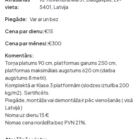
vieta:
5401, Latvija
Piegāde:
Var ar un bez
Cena par dienu:
€15
Cena par mēnesi:
€300
Komentārs:
Torņa platums 90 cm, platformas garums 250 cm,
platformas maksimālais augstums 620 cm (darba
augstums 8 metri).
Komplektā ar Klase 3 platformām (slodzes izturība 200
kg/m2). Sertificēts.
Piegāde, montāža vai demontāža ir pēc vienošanās ( visā
Latvijā )
Noma uz dienu 15 €
Nomas cena norādīta bez PVN 21%.