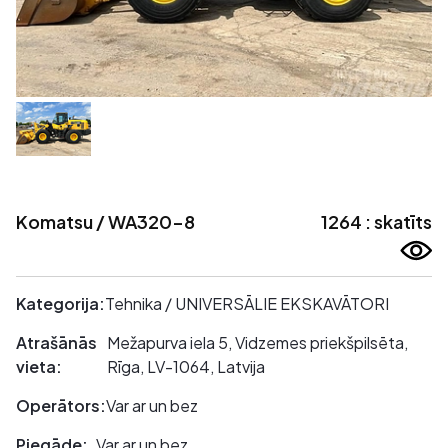
Komatsu / WA320-8
1264 : skatīts
Kategorija:
Tehnika / UNIVERSĀLIE EKSKAVĀTORI
Atrašānās
Mežapurva iela 5, Vidzemes priekšpilsēta,
vieta:
Rīga, LV-1064, Latvija
Operātors:
Var ar un bez
Piegāde:
Var ar un bez