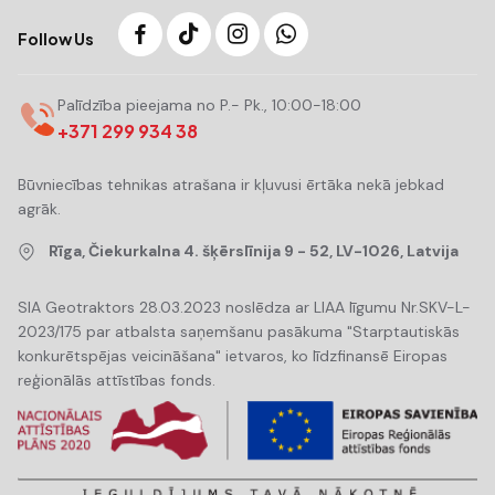
Follow Us
Palīdzība pieejama no P.- Pk., 10:00-18:00
+371 299 934 38
Būvniecības tehnikas atrašana ir kļuvusi ērtāka nekā jebkad
agrāk.
Rīga, Čiekurkalna 4. šķērslīnija 9 - 52, LV-1026, Latvija
SIA Geotraktors 28.03.2023 noslēdza ar LIAA līgumu Nr.SKV-L-
2023/175 par atbalsta saņemšanu pasākuma "Starptautiskās
konkurētspējas veicināšana" ietvaros, ko līdzfinansē Eiropas
reģionālās attīstības fonds.