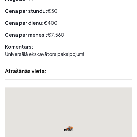
Cena par stundu:
€50
Cena par dienu:
€400
Cena par mēnesi:
€7.560
Komentārs:
Universālā ekskavātora pakalpojumi
Atrašānās vieta: