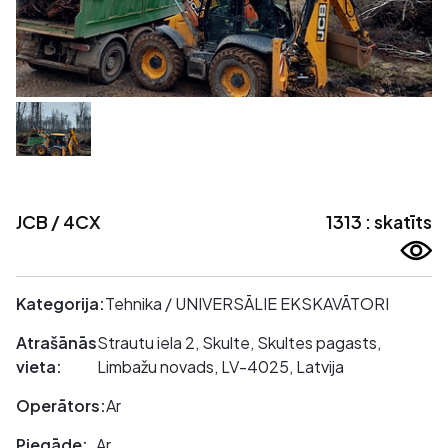
JCB / 4CX
1313 : skatīts
Kategorija:
Tehnika / UNIVERSĀLIE EKSKAVĀTORI
Atrašānās
Strautu iela 2, Skulte, Skultes pagasts,
vieta:
Limbažu novads, LV-4025, Latvija
Operātors:
Ar
Piegāde:
Ar