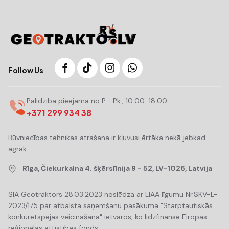
Follow Us
Palīdzība pieejama no P.- Pk., 10:00-18:00
+371 299 934 38
Būvniecības tehnikas atrašana ir kļuvusi ērtāka nekā jebkad
agrāk.
Rīga, Čiekurkalna 4. šķērslīnija 9 - 52, LV-1026, Latvija
SIA Geotraktors 28.03.2023 noslēdza ar LIAA līgumu Nr.SKV-L-
2023/175 par atbalsta saņemšanu pasākuma "Starptautiskās
konkurētspējas veicināšana" ietvaros, ko līdzfinansē Eiropas
reģionālās attīstības fonds.