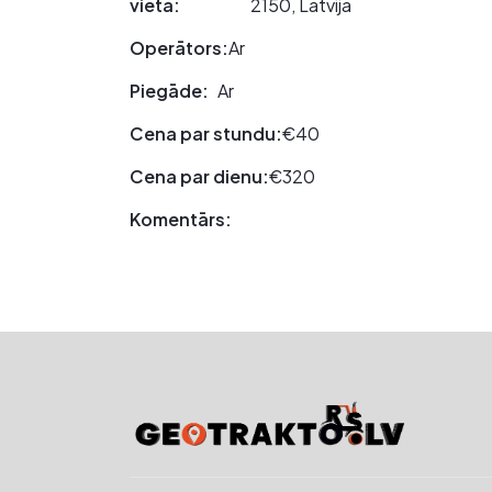
vieta:
2150, Latvija
Operātors:
Ar
Piegāde:
Ar
Cena par stundu:
€40
Cena par dienu:
€320
Komentārs: