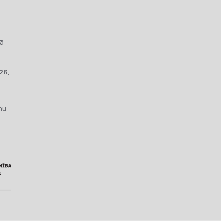
kā
26,
mu