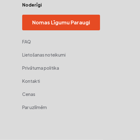
Noderīgi
Nomas Līgumu Paraugi
FAQ
Lietošanas noteikumi
Privātuma politika
Kontakti
Cenas
Par uzlīmēm