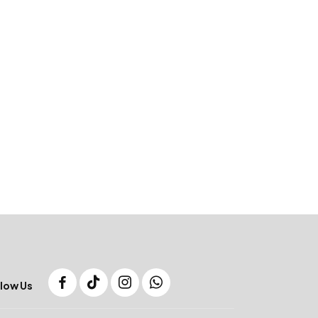
low Us