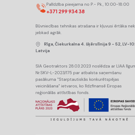
Palīdzība pieejama no P.- Pk., 10:00-18:00
+371 299 934 38
Būvniecības tehnikas atrašana ir kļuvusi ērtāka ne
jebkad agrāk.
Rīga, Čiekurkalna 4. šķērslīnija 9 - 52, LV-10
Latvija
SIA Geotraktors 28.03.2023 noslēdza ar LIAA līgu
Nr.SKV-L-2023/175 par atbalsta saņemšanu
pasākuma "Starptautiskās konkurētspējas
veicināšana" ietvaros, ko līdzfinansē Eiropas
reģionālās attīstības fonds.