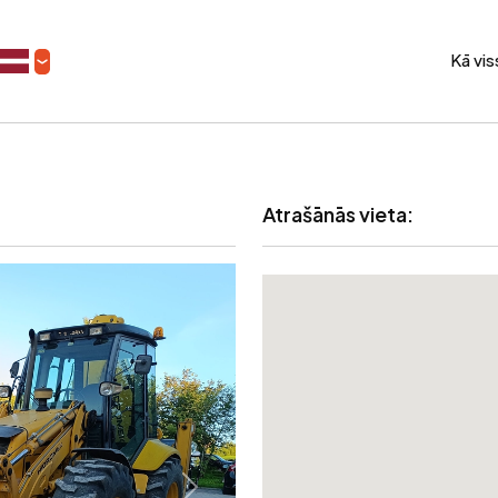
Kā vi
Atrašānās vieta: