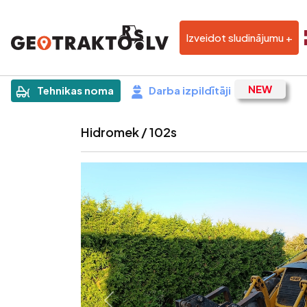
Izveidot sludinājumu +
|
Sludinājums
Tehnikas noma
Darba izpildītāji
Hidromek / 102s