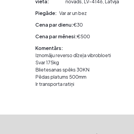
vieta:
novads, LV-4146, Latvija
Piegāde:
Var ar un bez
Cena par dienu:
€30
Cena par mēnesi:
€500
Komentārs:
Iznomāju reverso dīzeļa vibrobloeti
Svar 175kg
Blietesanas spēks 30KN
Pēdas platums 500mm
Ir transporta ratiņi