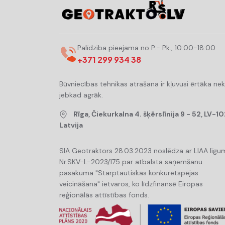
Palīdzība pieejama no P.- Pk., 10:00-18:00
+371 299 934 38
Būvniecības tehnikas atrašana ir kļuvusi ērtāka ne
jebkad agrāk.
Rīga, Čiekurkalna 4. šķērslīnija 9 - 52, LV-10
Latvija
SIA Geotraktors 28.03.2023 noslēdza ar LIAA līgu
Nr.SKV-L-2023/175 par atbalsta saņemšanu
pasākuma "Starptautiskās konkurētspējas
veicināšana" ietvaros, ko līdzfinansē Eiropas
reģionālās attīstības fonds.