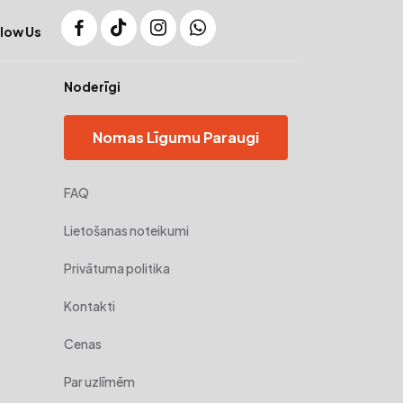
low Us
Noderīgi
Nomas Līgumu Paraugi
FAQ
Lietošanas noteikumi
Privātuma politika
Kontakti
Cenas
Par uzlīmēm