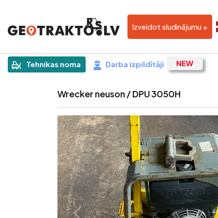
Izveidot sludinājumu +
|
Sludinājums
Tehnikas noma
Darba izpildītāji
Wrecker neuson / DPU 3050H