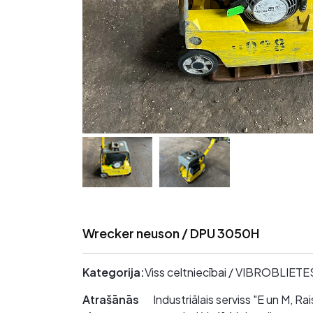
Wrecker neuson / DPU 3050H
Kategorija:
Viss celtniecībai / VIBROBLIETE
Atrašānās
Industriālais serviss "E un M, 