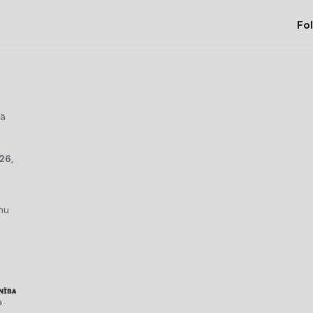
Fol
kā
26,
mu