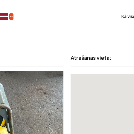
Kā vi
Atrašānās vieta: