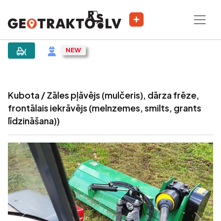
|
Sludinājums
Kubota / Zāles pļāvējs (mulčeris), dārza frēze,
frontālais iekrāvējs (melnzemes, smilts, grants
līdzināšana))