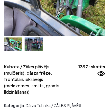
Kubota / Zāles pļāvējs
1397 : skatīts
(mulčeris), dārza frēze,
frontālais iekrāvējs
(melnzemes, smilts, grants
līdzināšana))
Kategorija:
Dārza Tehnika / ZĀLES PĻĀVĒJI