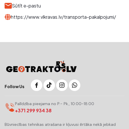
Sūtīt e-pastu
https://www.vlkravas.lv/transporta-pakalpojumi/
Follow Us
Palīdzība pieejama no P.- Pk., 10:00-18:00
+371 299 934 38
Būvniecības tehnikas atrašana ir kļuvusi ērtāka nekā jebkad