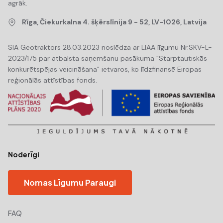
agrāk.
Rīga, Čiekurkalna 4. šķērslīnija 9 - 52, LV-1026, Latvija
SIA Geotraktors 28.03.2023 noslēdza ar LIAA līgumu Nr.SKV-L-
2023/175 par atbalsta saņemšanu pasākuma "Starptautiskās
konkurētspējas veicināšana" ietvaros, ko līdzfinansē Eiropas
reģionālās attīstības fonds.
Noderīgi
Nomas Līgumu Paraugi
FAQ