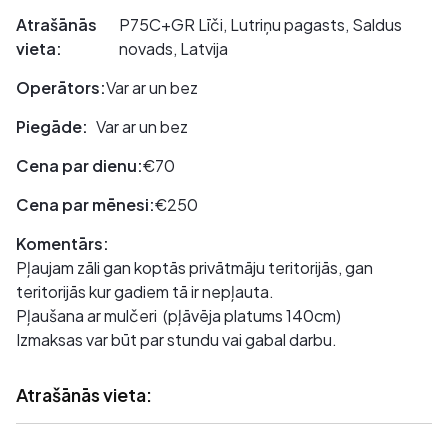
Atrašānās
P75C+GR Līči, Lutriņu pagasts, Saldus
vieta:
novads, Latvija
Operātors:
Var ar un bez
Piegāde:
Var ar un bez
Cena par dienu:
€70
Cena par mēnesi:
€250
Komentārs:
Pļaujam zāli gan koptās privātmāju teritorijās, gan
teritorijās kur gadiem tā ir nepļauta.
Pļaušana ar mulčeri (pļāvēja platums 140cm)
Izmaksas var būt par stundu vai gabal darbu.
Atrašānās vieta: