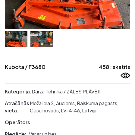
Kubota / F3680
458 : skatīts
Kategorija:
Dārza Tehnika / ZĀLES PĻĀVĒJI
Atrašānās
Meža iela 2, Auciems, Raiskuma pagasts,
vieta:
Cēsu novads, LV-4146, Latvija
Operātors:
Piegāde:
Var ar un bez