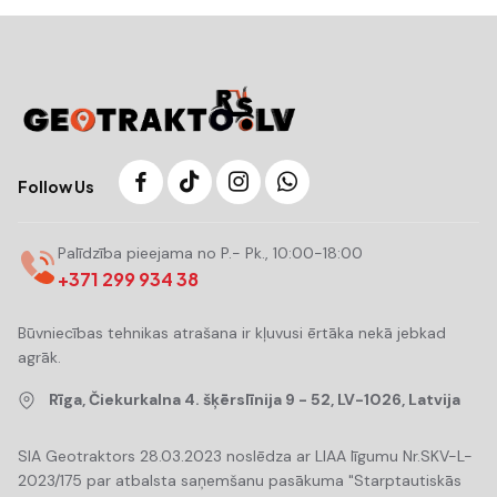
Follow Us
Palīdzība pieejama no P.- Pk., 10:00-18:00
+371 299 934 38
Būvniecības tehnikas atrašana ir kļuvusi ērtāka nekā jebkad
agrāk.
Rīga, Čiekurkalna 4. šķērslīnija 9 - 52, LV-1026, Latvija
SIA Geotraktors 28.03.2023 noslēdza ar LIAA līgumu Nr.SKV-L-
2023/175 par atbalsta saņemšanu pasākuma "Starptautiskās