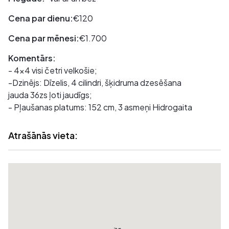
Cena par dienu:
€120
Cena par mēnesi:
€1.700
Komentārs:
- 4x4 visi četri velkošie;
-Dzinējs: Dīzelis, 4 cilindri, šķidruma dzesēšana
jauda 36zs ļoti jaudīgs;
- Pļaušanas platums: 152 cm, 3 asmeņi Hidrogaita
Atrašānās vieta: