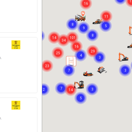
1
16
11
8
5
9
14
8
5
14
101
34
16
29
25
2
4
,
3
23
7
7
3
2
7
3
2
14
5
,