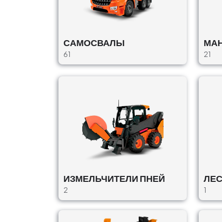
Anssems
ТРЕЙЛЕРЫ
Cēsu prospekts 31C, Priekuļi, Priekuļu
САМОСВАЛЫ
МА
pagasts, Cēsu novads, LV-4126, Latvija
61
21
€45/в день
Доставка : Без
Scania
САМОСВАЛЫ
Ķiršu iela 8, Ogre, Ogre pilsēta, Ogres
novads, LV-5001, Latvija
€40/Ч, €320/в день
Оператор : С
Доставка : with
ИЗМЕЛЬЧИТЕЛИ ПНЕЙ
ЛЕ
2
1
Volvo / FM12
САМОСВАЛЫ
Priekuļi, Priekuļu pagasts, Cēsu novads,