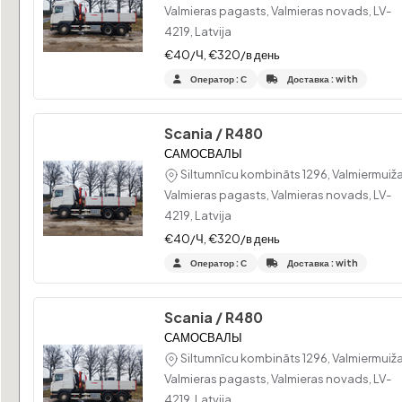
Valmieras pagasts, Valmieras novads, LV-
4219, Latvija
10
€40/Ч, €320/в день
Оператор : С
Доставка : with
5
Scania / R480
3
САМОСВАЛЫ
Siltumnīcu kombināts 1296, Valmiermuiža
3
4
Valmieras pagasts, Valmieras novads, LV-
6
4219, Latvija
€40/Ч, €320/в день
17
Оператор : С
Доставка : with
Scania / R480
САМОСВАЛЫ
Siltumnīcu kombināts 1296, Valmiermuiža
Valmieras pagasts, Valmieras novads, LV-
4219, Latvija