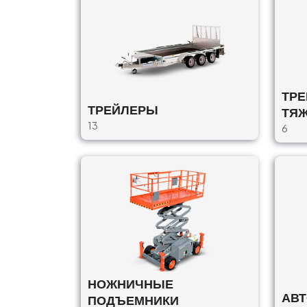
Hidrodinamiskā auto noma
АВТОЦИСТЕРНЫ, АССЕНИЗАТОРЫ
Promenādes iela 1A, Jūrmala, LV-2015,
Latvija
€117,90
ТРЕ
ТРЕЙЛЕРЫ
ТЯЖ
New Holand / LS170
13
6
БОБКАТЫ / МИНИ-ПОГРУЗЧИКИ
Skolas iela 7, Zante, Zantes pagasts,
Tukuma novads, LV-3134, Latvija
€35/Ч, €280/в день
Оператор : С
Доставка : with
Bobcat / S 130
БОБКАТЫ / МИНИ-ПОГРУЗЧИКИ
Pastaigu iela 13, Berģi, Garkalnes pagast
НОЖНИЧНЫЕ
Ropažu novads, LV-2137, Latvija
АВ
ПОДЪЕМНИКИ