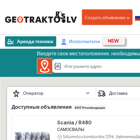
Создать объявление +
Аренда техники
Исполнители
Введите свое местоположение, необходимы
Доступные объявления
660 Рекомендации
2
Scania / R480
САМОСВАЛЫ
8
Siltumnīcu kombināts 1296, Valmiermuiža