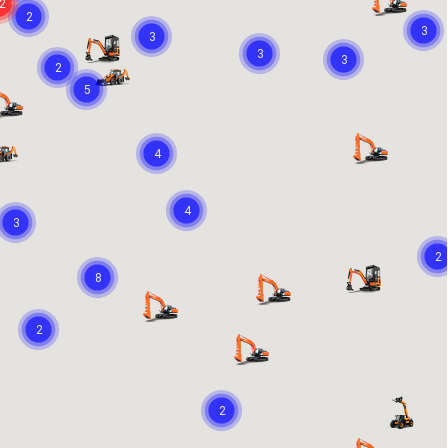
2
2
3
3
3
3
2
5
4
4
3
2
8
2
2