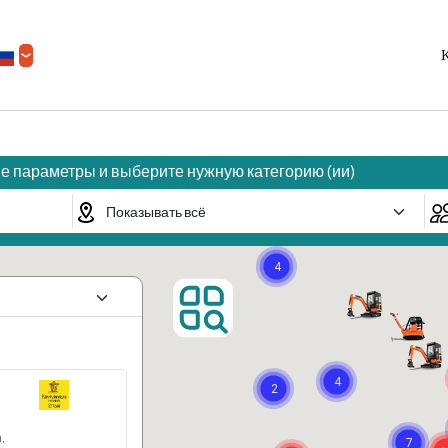
К
е параметры и выберите нужную категорию (ии)
4
4
2
,
7