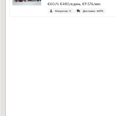
€60/Ч, €480/в день, €9.576/мес.
Оператор : С
Доставка : with