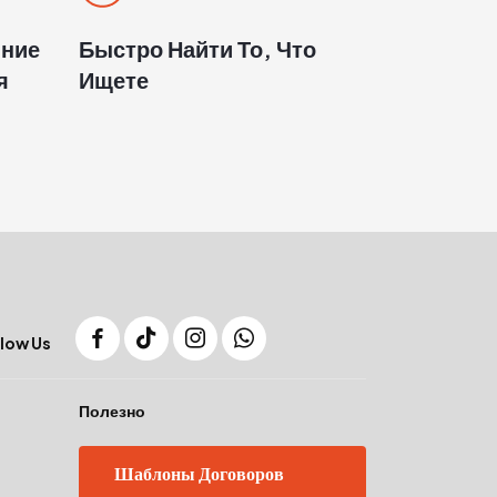
яние
Быстро Найти То, Что
я
Ищете
low Us
Полезно
Шаблоны Договоров