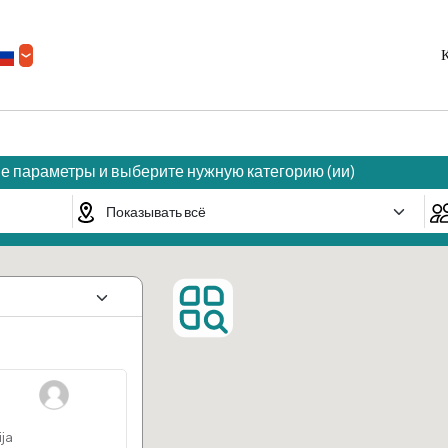
К
е параметры и выберите нужную категорию (ии)
ija