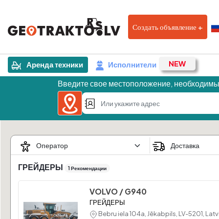
Создать объявление +
Аренда техники
Исполнители
Введите свое местоположение, необходимы
ГРЕЙДЕРЫ
1 Рекомендации
VOLVO / G940
ГРЕЙДЕРЫ
Bebru iela 104a, Jēkabpils, LV-5201, Latv