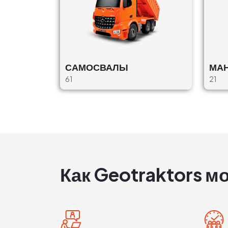
САМОСВАЛЫ
МА
61
21
Как Geotraktors м