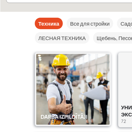
Техника
Все для стройки
Сад
ЛЕСНАЯ ТЕХНИКА
Щебень, Песок
УН
ЭК
DARBA IZPILDĪTĀJI
72