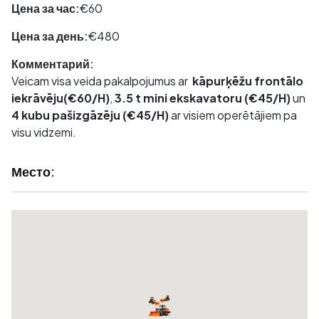
Цена за час:
€60
Цена за день:
€480
Комментарий:
Veicam visa veida pakalpojumus ar
kāpurķēžu frontālo
iekrāvēju(€60/H)
,
3.5 t mini ekskavatoru (€45/H)
un
4 kubu
pašizgāzēju (€45/H)
ar visiem operētājiem pa
visu vidzemi.
Место: