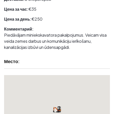
Цена за час:
€35
Цена за день:
€250
Комментарий:
Piedāvājam miniekskavatora pakalpojumus. Veicam visa
veida zemes darbus un komunikāciju ierīkošanu,
kanalizācijas izbūvi un ūdensapgādi.
Место: