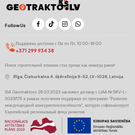
Follow Us
Поддержка доступна с Пн по Пт, 10:00-18:00
+371 299 934 38
Поиск строительной техники стал проще как никогда ранее!
Rīga, Čiekurkalna 4. šķērslīnija 9-52, LV-1026, Latvija
SIA Geotraktors 28.03.2023 заключил договор с LIAA Nr.SKV-L-
2023/175 в рамках получения поддержки по программе "Развитие
международной конкурентноспособности", которую софинансирует
Европейский региональный фонд развития.