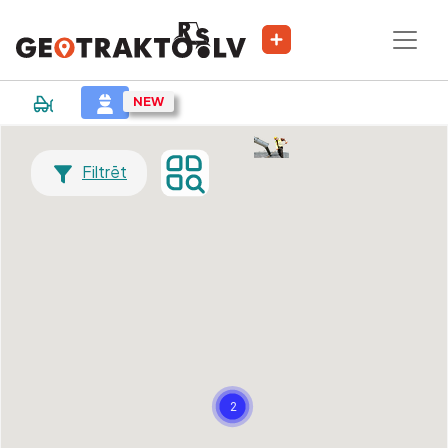
Filtrēt
2