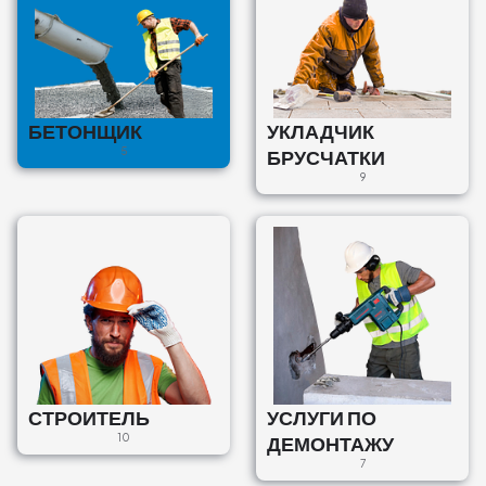
Veicam betonēšana
darbus Rīgas rajona
Бетонщик
Ilūkstes iela 48, Vidzemes
priekšpilsēta, Rīga, LV-1082,
БЕТОНЩИК
УКЛАДЧИК
Latvija
5
БРУСЧАТКИ
€150
9
СТРОИТЕЛЬ
УСЛУГИ ПО
10
ДЕМОНТАЖУ
7