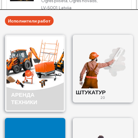
Ogres pilsēta, Ogres novads,
LV-5001, Latvija
€400
Исполнители работ
Betons
Бетонщик
Zaļā iela 13, Salacgrīva,
Salacgrīva pilsēta, Limbažu
novads, LV-4033, Latvija
€15
SIA 4BRO.
ШТУКАТУР
АРЕНДА
Бетонщик
20
ТЕХНИКИ
Krasta iela 87, Jēkabpils, LV-
5202, Latvija
€10