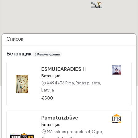
Список
Бетонщик
5 Рекомендации
ESMU IEARADIES !!
Бетонщик
X494+36 Rīga, Rīgas pilsēta,
Latvija
€500
Pamatu izbūve
Бетонщик
Mālkalnes prospekts 4, Ogre,