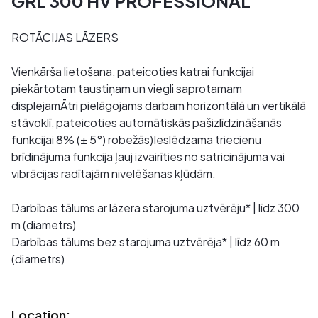
GRL 300 HV PROFESSIONAL
ROTĀCIJAS LĀZERS
Vienkārša lietošana, pateicoties katrai funkcijai
piekārtotam taustiņam un viegli saprotamam
displejamĀtri pielāgojams darbam horizontālā un vertikālā
stāvoklī, pateicoties automātiskās pašizlīdzināšanās
funkcijai 8% (± 5°) robežās)Ieslēdzama triecienu
brīdinājuma funkcija ļauj izvairīties no satricinājuma vai
vibrācijas radītajām nivelēšanas kļūdām.
Darbības tālums ar lāzera starojuma uztvērēju* | līdz 300
m (diametrs)
Darbības tālums bez starojuma uztvērēja* | līdz 60 m
(diametrs)
Location: