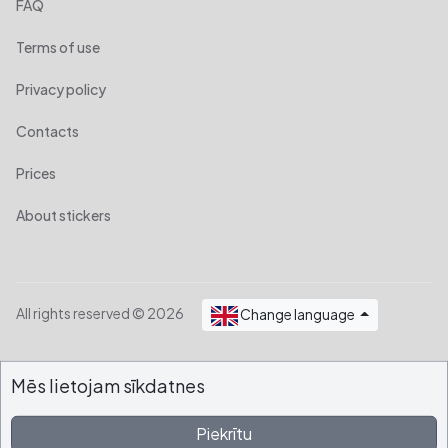
FAQ
Terms of use
Privacy policy
Contacts
Prices
About stickers
All rights reserved © 2026
Change language
Mēs lietojam sīkdatnes
Piekrītu