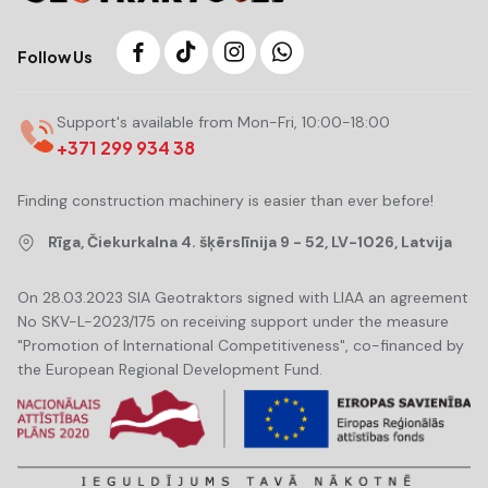
Follow Us
Support's available from Mon-Fri, 10:00-18:00
+371 299 934 38
Finding construction machinery is easier than ever before!
Rīga, Čiekurkalna 4. šķērslīnija 9 - 52, LV-1026, Latvija
On 28.03.2023 SIA Geotraktors signed with LIAA an agreement
No SKV-L-2023/175 on receiving support under the measure
"Promotion of International Competitiveness", co-financed by
the European Regional Development Fund.