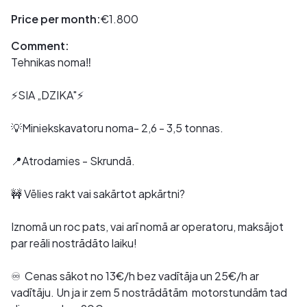
Price per month:
€1.800
Comment:
Tehnikas noma‼️
⚡️SIA „DZIKA"⚡️
💡Miniekskavatoru noma- 2,6 - 3,5 tonnas.
📍Atrodamies - Skrundā.
🚧 Vēlies rakt vai sakārtot apkārtni?
Iznomā un roc pats, vai arī nomā ar operatoru, maksājot
par reāli nostrādāto laiku!
♾️ Cenas sākot no 13€/h bez vadītāja un 25€/h ar
vadītāju. Un ja ir zem 5 nostrādātām motorstundām tad