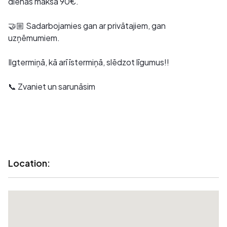
dienas maksa 90€.
🤝🏼 Sadarbojamies gan ar privātajiem, gan
uzņēmumiem.
Ilgtermiņā, kā arī īstermiņā, slēdzot līgumus!!
📞 Zvaniet un sarunāsim
Location: