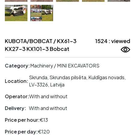
KUBOTA/BOBCAT / KX61-3
1524 : viewed
KX27-3 KX101-3 Bobcat
Category:
Machinery / MINI EXCAVATORS
Skrunda, Skrundas pilsēta, Kuldīgas novads,
Location:
LV-3326, Latvija
Operator:
With and without
Delivery:
With and without
Price per hour:
€13
Price per day:
€120