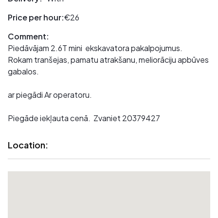
Price per hour:
€26
Comment:
Piedāvājam 2.6T mini ekskavatora pakalpojumus.
Rokam tranšejas, pamatu atrakšanu, meliorāciju apbūves
gabalos.
ar piegādi Ar operatoru.
Piegāde iekļauta cenā. Zvaniet 20379427
Location: