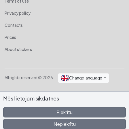
Terms of use
Privacy policy
Contacts
Prices
About stickers
All rights reserved © 2026
Change language
Mēs lietojam sīkdatnes
Piekrītu
Nepiekrītu