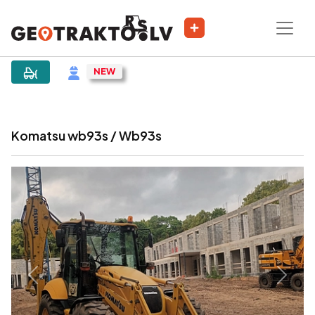
|
Sludinājums
Komatsu wb93s / Wb93s