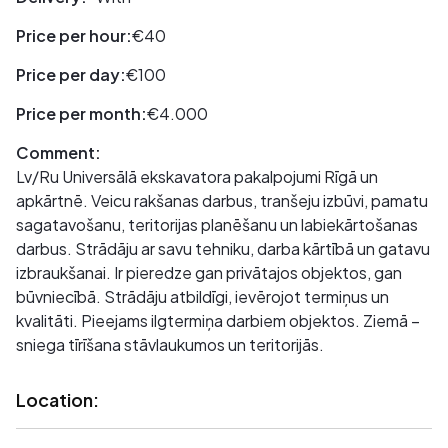
Price per hour:
€40
Price per day:
€100
Price per month:
€4.000
Comment:
Lv/Ru Universālā ekskavatora pakalpojumi Rīgā un
apkārtnē. Veicu rakšanas darbus, tranšeju izbūvi, pamatu
sagatavošanu, teritorijas planēšanu un labiekārtošanas
darbus. Strādāju ar savu tehniku, darba kārtībā un gatavu
izbraukšanai. Ir pieredze gan privātajos objektos, gan
būvniecībā. Strādāju atbildīgi, ievērojot termiņus un
kvalitāti. Pieejams ilgtermiņa darbiem objektos. Ziemā –
sniega tīrīšana stāvlaukumos un teritorijās.
Location: