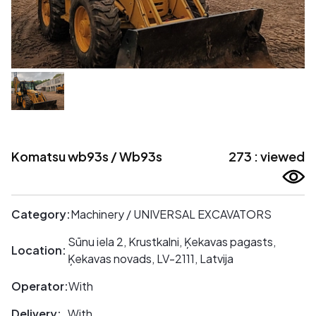
Komatsu wb93s / Wb93s
273 : viewed
Category:
Machinery / UNIVERSAL EXCAVATORS
Sūnu iela 2, Krustkalni, Ķekavas pagasts,
Location:
Ķekavas novads, LV-2111, Latvija
Operator:
With
Delivery:
With