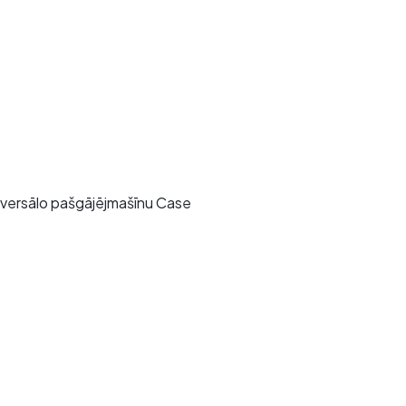
niversālo pašgājējmašīnu Case