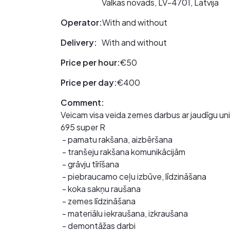
Valkas novads, LV-4701, Latvija
Operator:
With and without
Delivery:
With and without
Price per hour:
€50
Price per day:
€400
Comment:
Veicam visa veida zemes darbus ar jaudīgu u
695 super R
- pamatu rakšana, aizbēršana
- tranšeju rakšana komunikācijām
- grāvju tīrīšana
- piebraucamo ceļu izbūve, līdzināšana
- koka sakņu raušana
- zemes līdzināšana
- materiālu iekraušana, izkraušana
- demontāžas darbi