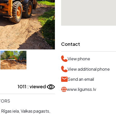
Contact
View phone
View additional phone
Send an email
1011 : viewed
www.ligumss.lv
ATORS
 Rīgas iela, Valkas pagasts,