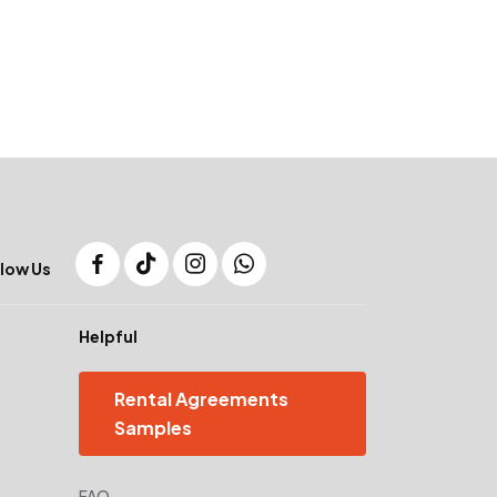
low Us
Helpful
Rental Agreements
Samples
FAQ