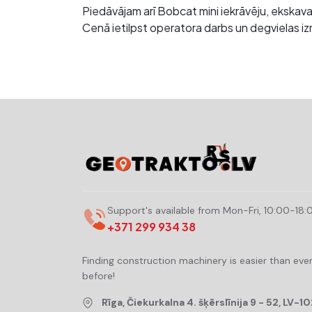
Piedāvājam arī Bobcat mini iekrāvēju, ekskav
Cenā ietilpst operatora darbs un degvielas i
Support's available from Mon-Fri, 10:00-18:
+371 299 934 38
Finding construction machinery is easier than eve
before!
Rīga, Čiekurkalna 4. šķērslīnija 9 - 52, LV-10