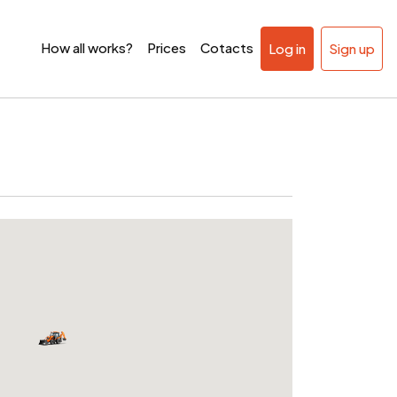
How all works?
Prices
Cotacts
Log in
Sign up