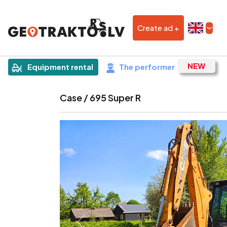
Create ad +
|
Sludinājums
Equipment rental
The performer
Case / 695 Super R