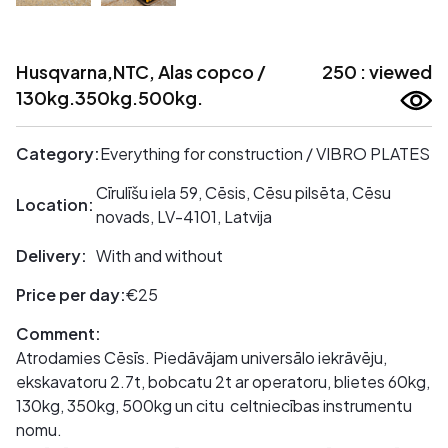
Husqvarna,NTC, Alas copco /
250 : viewed
130kg.350kg.500kg.
Category:
Everything for construction / VIBRO PLATES
Cīrulīšu iela 59, Cēsis, Cēsu pilsēta, Cēsu
Location:
novads, LV-4101, Latvija
Delivery:
With and without
Price per day:
€25
Comment:
Atrodamies Cēsīs. Piedāvājam universālo iekrāvēju,
ekskavatoru 2.7t, bobcatu 2t ar operatoru, blietes 60kg,
130kg, 350kg, 500kg un citu celtniecības instrumentu
nomu.