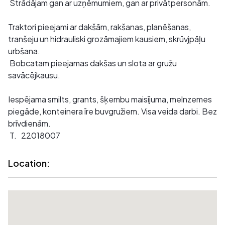
Strādājam gan ar uzņēmumiem, gan ar privātpersonām.
Traktori pieejami ar dakšām, rakšanas, planēšanas,
tranšeju un hidrauliski grozāmajiem kausiem, skrūvjpāļu
urbšana.
Bobcatam pieejamas dakšas un slota ar gružu
savācējkausu.
Iespējama smilts, grants, šķembu maisījuma, melnzemes
piegāde, konteinera īre buvgružiem. Visa veida darbi. Bez
brīvdienām.
T. 22018007
Location: