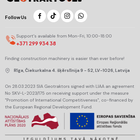
Follow Us
Support's available from Mon-Fri, 10:00-18:00
+371 299 934 38
Finding construction machinery is easier than ever before!
Rīga, Čiekurkalna 4. šķērslīnija 9 - 52, LV-1026, Latvija
On 28.03.2023 SIA Geotraktors signed with LIAA an agreement
No SKV-L-2023/175 on receiving support under the measure
"Promotion of International Competitiveness", co-financed by
the European Regional Development Fund.