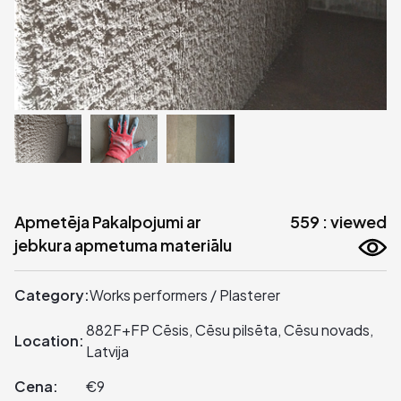
Apmetēja Pakalpojumi ar
559 : viewed
jebkura apmetuma materiālu
Category:
Works performers / Plasterer
882F+FP Cēsis, Cēsu pilsēta, Cēsu novads,
Location:
Latvija
Cena:
€9