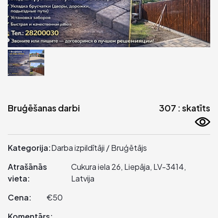
Bruģēšanas darbi
307 : skatīts
Kategorija:
Darba izpildītāji / Bruģētājs
Atrašānās
Cukura iela 26, Liepāja, LV-3414,
vieta:
Latvija
Cena:
€50
Komentārs: