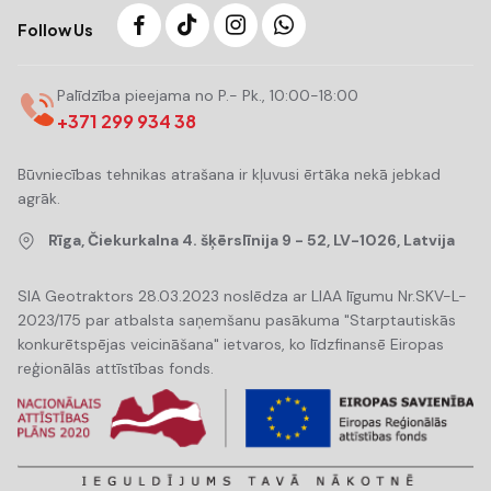
Follow Us
Palīdzība pieejama no P.- Pk., 10:00-18:00
+371 299 934 38
Būvniecības tehnikas atrašana ir kļuvusi ērtāka nekā jebkad
agrāk.
Rīga, Čiekurkalna 4. šķērslīnija 9 - 52, LV-1026, Latvija
SIA Geotraktors 28.03.2023 noslēdza ar LIAA līgumu Nr.SKV-L-
2023/175 par atbalsta saņemšanu pasākuma "Starptautiskās
konkurētspējas veicināšana" ietvaros, ko līdzfinansē Eiropas
reģionālās attīstības fonds.