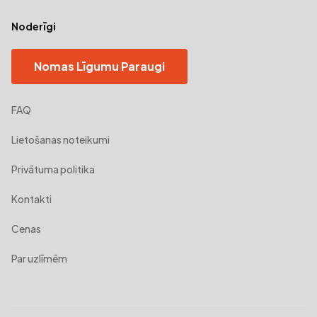
Noderīgi
Nomas Līgumu Paraugi
FAQ
Lietošanas noteikumi
Privātuma politika
Kontakti
Cenas
Par uzlīmēm