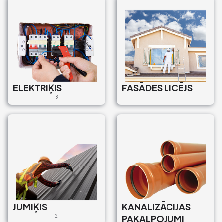
Bruģētājs
Institūta iela 17, Ulbroka,
Stopiņu pagasts, Ropažu
novads, LV-2130, Latvija
€35
Ceļu būve un bruģēšana
ELEKTRIĶIS
FASĀDES LICĒJS
Bruģētājs
8
1
Dravnieki 3, Jaunsaurieši,
Salaspils pagasts, Salaspils
novads, LV-2118, Latvija
€10
Veicam āra un iekšdarba
remontu
Bruģētājs
JUMIĶIS
KANALIZĀCIJAS
Pētersalas iela 1B, Ziemeļu
2
PAKALPOJUMI
rajons, Rīga, LV-1045, Latvija