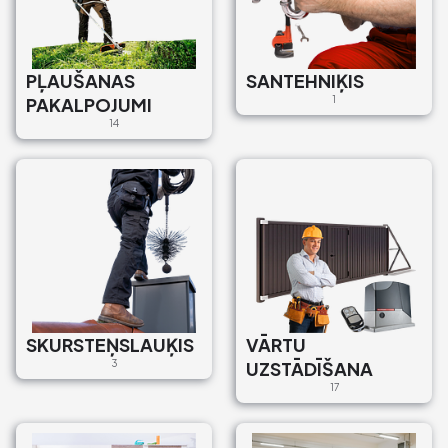
PĻAUŠANAS
SANTEHNIĶIS
PAKALPOJUMI
1
14
SKURSTEŅSLAUĶIS
VĀRTU
3
UZSTĀDĪŠANA
17