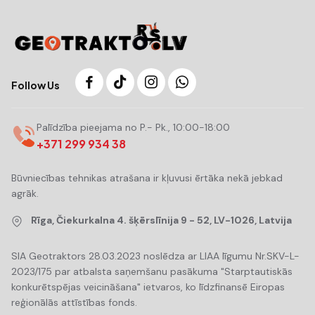
Follow Us
Palīdzība pieejama no P.- Pk., 10:00-18:00
+371 299 934 38
Būvniecības tehnikas atrašana ir kļuvusi ērtāka nekā jebkad
agrāk.
Rīga, Čiekurkalna 4. šķērslīnija 9 - 52, LV-1026, Latvija
SIA Geotraktors 28.03.2023 noslēdza ar LIAA līgumu Nr.SKV-L-
2023/175 par atbalsta saņemšanu pasākuma "Starptautiskās
konkurētspējas veicināšana" ietvaros, ko līdzfinansē Eiropas
reģionālās attīstības fonds.