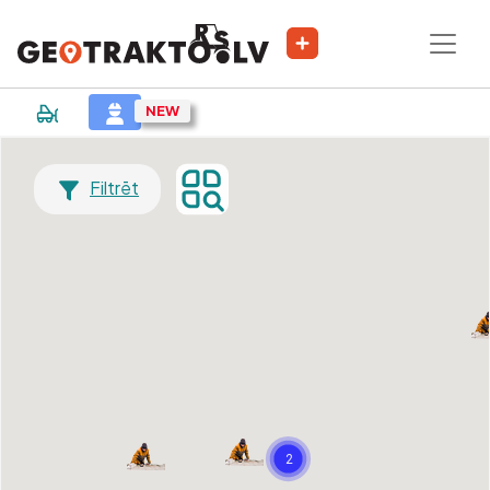
Filtrēt
2