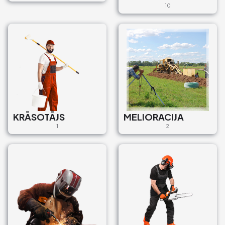
10
€1
Bruģēšanas darbi
Bruģētājs
Cukura iela 26, Liepāja, LV-
3414, Latvija
€45
KRĀSOTĀJS
MELIORACIJA
1
2