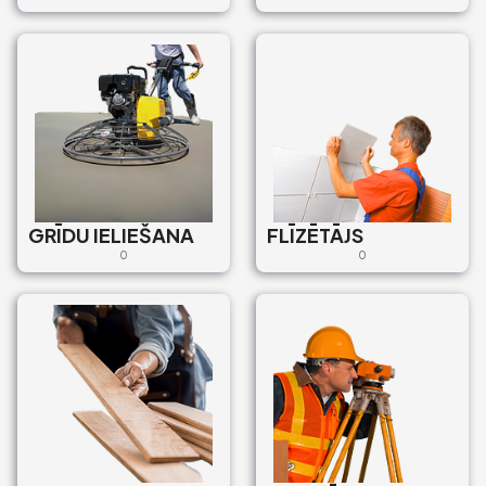
GRĪDU IELIEŠANA
FLĪZĒTĀJS
0
0