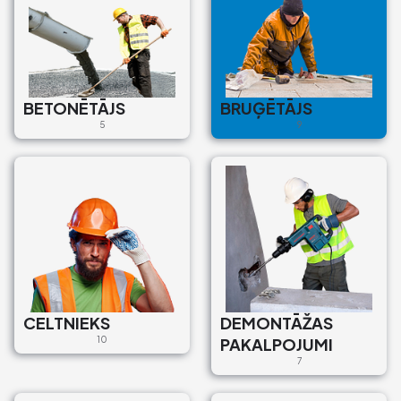
Atved un ieber šķembu
slāni. Ieber smalko
materiālu izlīdzināšanas
kārta
Bruģētājs
BETONĒTĀJS
BRUĢĒTĀJS
Ogres iela 9, Ogre, Ogre
5
9
pilsēta, Ogres novads, LV-5001,
Latvija
€45
Bruģēšanas darbi
Bruģētājs
Zemnieku iela 4, Liepāja, LV-
3401, Latvija
€55
CELTNIEKS
DEMONTĀŽAS
10
PAKALPOJUMI
7
Bruģēšana un
apzaļumošana