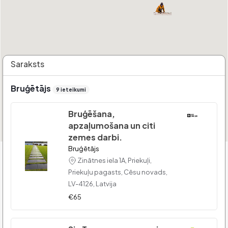
Saraksts
Bruģētājs
9 ieteikumi
Bruģēšana,
apzaļumošana un citi
zemes darbi.
Bruģētājs
Zinātnes iela 1A, Priekuļi,
Priekuļu pagasts, Cēsu novads,
LV-4126, Latvija
€65