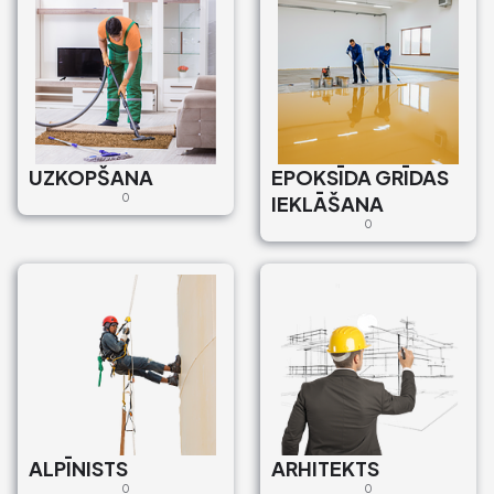
UZKOPŠANA
EPOKSĪDA GRĪDAS
0
IEKLĀŠANA
0
ALPĪNISTS
ARHITEKTS
0
0