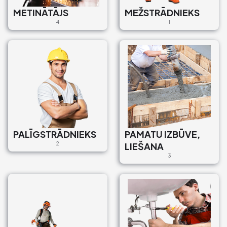
METINĀTĀJS
MEŽSTRĀDNIEKS
4
1
PALĪGSTRĀDNIEKS
PAMATU IZBŪVE,
2
LIEŠANA
3