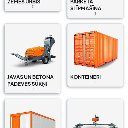
ZEMES URBIS
PARKETA
3
SLĪPMAŠĪNA
2
JAVAS UN BETONA
KONTEINERI
PADEVES SŪKŅI
0
0