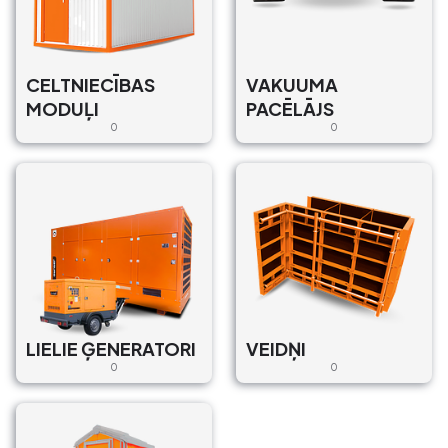
CELTNIECĪBAS
VAKUUMA
MODUĻI
PACĒLĀJS
0
0
LIELIE ĢENERATORI
VEIDŅI
0
0