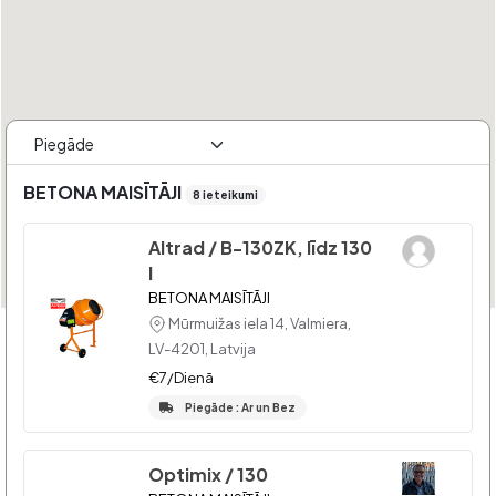
BETONA MAISĪTĀJI
8 ieteikumi
Altrad / B-130ZK, līdz 130
l
BETONA MAISĪTĀJI
Mūrmuižas iela 14, Valmiera,
LV-4201, Latvija
€7/Dienā
Piegāde : Ar un Bez
Optimix / 130