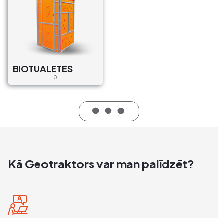
BIOTUALETES
0
Kā Geotraktors var man palīdzēt?