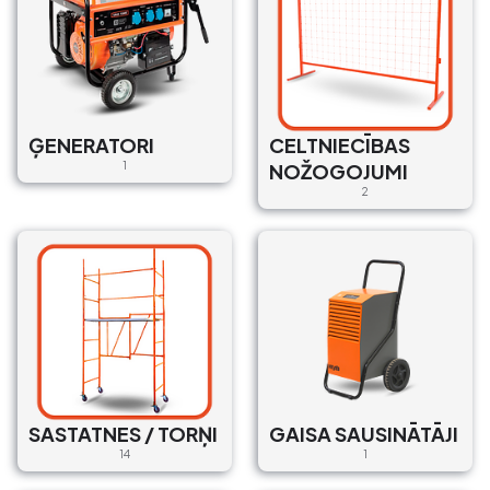
ĢENERATORI
CELTNIECĪBAS
1
NOŽOGOJUMI
2
SASTATNES / TORŅI
GAISA SAUSINĀTĀJI
14
1