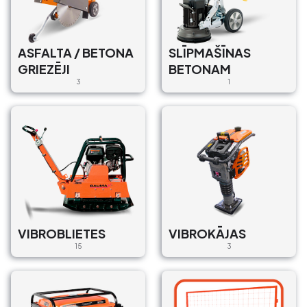
€20/Dienā, €100/Mēn.
Piegāde : Ar un Bez
ASFALTA / BETONA
SLĪPMAŠĪNAS
GRIEZĒJI
BETONAM
optimix
3
1
BETONA MAISĪTĀJI
Georga Apiņa iela 22,
Valmiera, LV-4201, Latvija
€13/Dienā, €200/Mēn.
Piegāde : Ar un Bez
Nez / 200
BETONA MAISĪTĀJI
VIBROBLIETES
Jaunlorupes, Jaunlorupes,
VIBROKĀJAS
Siguldas pagasts, Siguldas
15
3
novads, LV-2150, Latvija
€15/Dienā, €150/Mēn.
Piegāde : ar