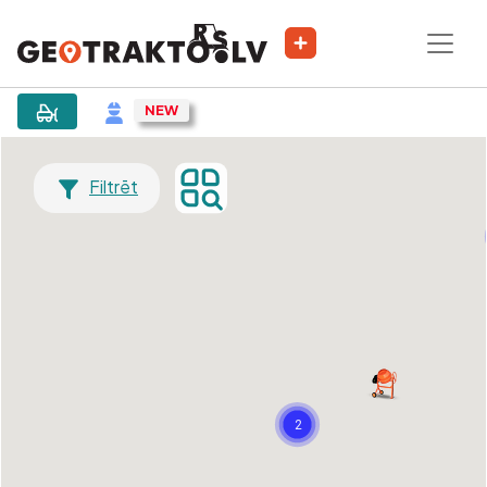
Filtrēt
2