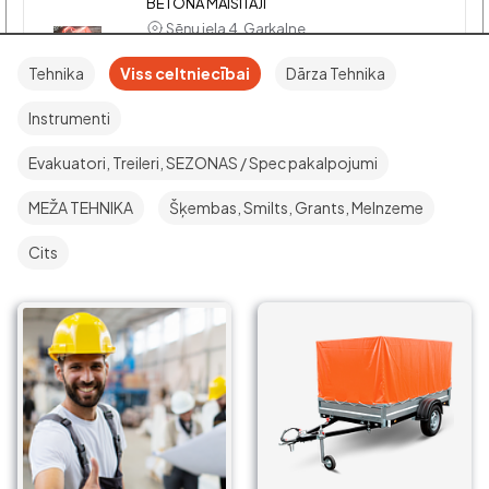
BETONA MAISĪTĀJI
Sēņu iela 4, Garkalne,
Garkalnes novads, Ropažu
Tehnika
Viss celtniecībai
Dārza Tehnika
novads, LV-2137, Latvija
€15/Dienā
Instrumenti
Piegāde : Ar un Bez
Evakuatori, Treileri, SEZONAS / Spec pakalpojumi
Meshalka
MEŽA TEHNIKA
Šķembas, Smilts, Grants, Melnzeme
BETONA MAISĪTĀJI
Cits
Patversmes iela 11, Valmiera,
LV-4201, Latvija
€15/Dienā, €100/Mēn.
Piegāde : Ar un Bez
Atika / Profi 145s
BETONA MAISĪTĀJI
Buki, Mūrmuiža, Kauguru
pagasts, Valmieras novads, LV-