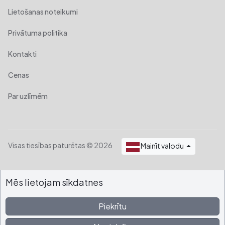
Lietošanas noteikumi
Privātuma politika
Kontakti
Cenas
Par uzlīmēm
Visas tiesības paturētas © 2026
Mainīt valodu
Mēs lietojam sīkdatnes
Piekrītu