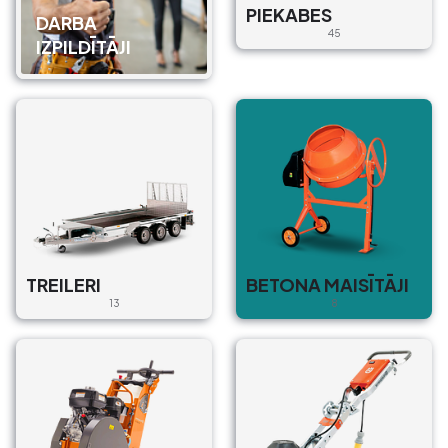
4224, Latvija
PIEKABES
DARBA
45
€5/Dienā, €150/Mēn.
IZPILDĪTĀJI
Piegāde : Bez
MK-180
BETONA MAISĪTĀJI
Z. Mauriņas iela 5A, Grobiņa,
Grobiņa pilsēta,
Dienvidkurzemes novads, LV-
3430, Latvija
€10/Dienā, €85/Mēn.
TREILERI
BETONA MAISĪTĀJI
Piegāde : Ar un Bez
13
8
Maisītājs Berģos
BETONA MAISĪTĀJI
Pastaigu iela 13, Berģi,
Garkalnes novads, Ropažu
novads, LV-2137, Latvija