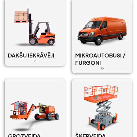
novads, LV-2169, Latvija
€80/Dienā
Operātors : Bez
Piegāde : Ar un Bez
Rippa / R10
MINI EKSKAVATORI
Podnieku iela 2, Ādaži, Ādaži
DAKŠU IEKRĀVĒJI
MIKROAUTOBUSI /
pilsēta, Ādažu novads, LV-2164,
2
FURGONI
Latvija
15
€80/Dienā, €800/Mēn.
Operātors : Bez
Piegāde : Ar un Bez
Rippa / R10
MINI EKSKAVATORI
Krustabaznīcas iela 11A,
Vidzemes priekšpilsēta, Rīga, LV-
1006, Latvija
€80/Dienā, €800/Mēn.
GROZVEIDA
ŠĶĒRVEIDA