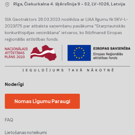
Skrundas pilsēta, Kuldīgas
Rīga, Čiekurkalna 4. šķērslīnija 9 - 52, LV-1026, Latvija
novads, LV-3326, Latvija
€15/H, €120/Dienā, €1.800/Mēn.
SIA Geotraktors 28.03.2023 noslēdza ar LIAA līgumu Nr.SKV-L-
Operātors : ar un bez
2023/175 par atbalsta saņemšanu pasākuma "Starptautiskās
konkurētspējas veicināšana" ietvaros, ko līdzfinansē Eiropas
Piegāde : Ar un Bez
reģionālās attīstības fonds.
Yanmar / SV26
MINI EKSKAVATORI
Ausekļa iela 2, Aloja, Alojas
pilsēta, Limbažu novads, LV-
4064, Latvija
Noderīgi
€30/H, €240/Dienā
Operātors : ar un bez
Nomas Līgumu Paraugi
Piegāde : Ar un Bez
Mini ekskavators Dobele
FAQ
un raj.
Lietošanas noteikumi
MINI EKSKAVATORI