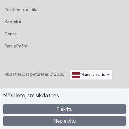
3701, Tērvetes iela, Dobele,
Privātuma politika
Dobeles pilsēta, Dobeles
novads, LV-3701, Latvija
Kontakti
€30/H, €240/Dienā
Cenas
Operātors : Ar
Piegāde : ar
Par uzlīmēm
Kobelco / SK16
MINI EKSKAVATORI
Krasta iela 33, Ropaži, Ropažu
pagasts, Ropažu novads, LV-
Visas tiesības paturētas © 2026
Mainīt valodu
2135, Latvija
€15/H, €85/Dienā, €1.460/Mēn.
Operātors : ar un bez
Mēs lietojam sīkdatnes
Piegāde : Ar un Bez
Piekrītu
Hyndai / 35Z
Nepiekrītu
MINI EKSKAVATORI