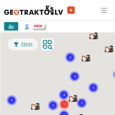
Filtrēt
2
4
5
4
2
2
18
3