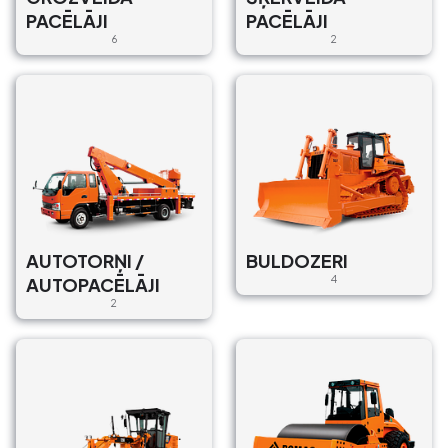
PACĒLĀJI
PACĒLĀJI
Operātors : Bez
Piegāde : Ar un Bez
6
2
Rippa / R10
MINI EKSKAVATORI
Skolas iela 2, Upeslejas,
Stopiņu pagasts, Ropažu
novads, LV-2118, Latvija
€80/Dienā, €80/Mēn.
Operātors : Bez
Piegāde : Ar un Bez
AUTOTORŅI /
BULDOZERI
AUTOPACĒLĀJI
4
Rippa / R10
2
MINI EKSKAVATORI
Brāļu Kaudzīšu iela 11, Latgales
priekšpilsēta, Rīga, LV-1082,
Latvija
€80/Dienā, €800/Mēn.
Operātors : Bez
Piegāde : Ar un Bez