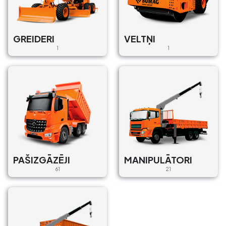
Rippa / R10
MINI EKSKAVATORI
GREIDERI
VELTŅI
X6MJ+MP Rīga, Rīga pilsēta,
1
1
Rīga valstspilsēta, Latvija
€80/Dienā, €800/Mēn.
Operātors : Bez
Piegāde : Ar un Bez
Rippa / R10
MINI EKSKAVATORI
Austrumu iela 4A, Garkalne,
Garkalnes pagasts, Ropažu
PAŠIZGĀZĒJI
MANIPULĀTORI
novads, LV-2137, Latvija
61
21
€80/Dienā, €800/Mēn.
Operātors : Bez
Piegāde : Ar un Bez
RIPPA / R10