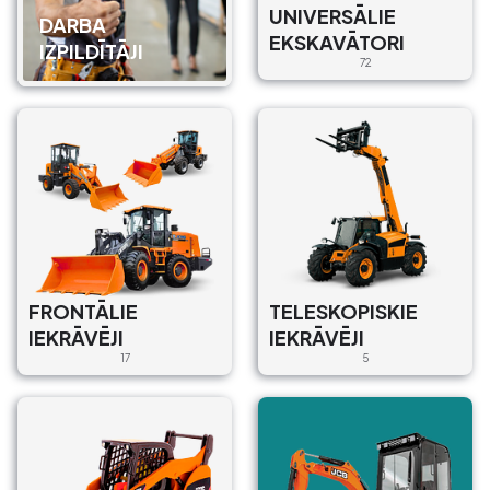
Ķekavas novads, Ķekava,
UNIVERSĀLIE
DARBA
Mārtiņliepas, Ķekava, Ķekava
EKSKAVĀTORI
IZPILDĪTĀJI
pilsēta, Ķekavas novads, LV-
72
2123, Latvija
€80/Dienā, €800/Mēn.
Operātors : Bez
Piegāde : Ar un Bez
Rippa / R10
MINI EKSKAVATORI
Ābolu iela 1, Garciems,
Carnikavas pagasts, Ādažu
FRONTĀLIE
TELESKOPISKIE
novads, LV-2163, Latvija
IEKRĀVĒJI
IEKRĀVĒJI
€80/Dienā, €800/Mēn.
17
5
Operātors : Bez
Piegāde : Ar un Bez
Rippa / R10
MINI EKSKAVATORI
Brīvnieki, Ropaži, Ropažu