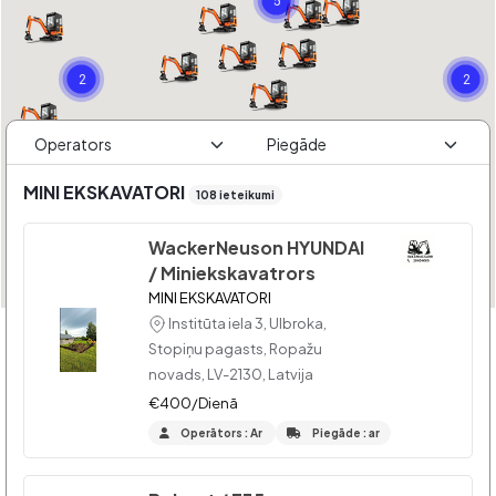
5
2
2
4
2
MINI EKSKAVATORI
108 ieteikumi
WackerNeuson HYUNDAI
/ Miniekskavatrors
MINI EKSKAVATORI
Institūta iela 3, Ulbroka,
Stopiņu pagasts, Ropažu
novads, LV-2130, Latvija
€400/Dienā
Operātors : Ar
Piegāde : ar