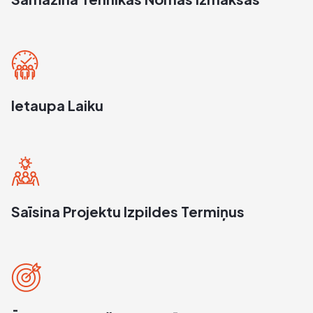
€80/Dienā, €800/Mēn.
Operātors : Bez
Piegāde : Bez
EUROCOMACH / ES18ZT
MINI EKSKAVATORI
Ietaupa Laiku
Ulbrokas iela 44G, Vidzemes
priekšpilsēta, Rīga, LV-1021,
Latvija
€8/H, €80/Dienā, €1.800/Mēn.
Operātors : ar un bez
Piegāde : Ar un Bez
Saīsina Projektu Izpildes Termiņus
YANMAR / SV26
MINI EKSKAVATORI
Ulbrokas iela 44G, Vidzemes
priekšpilsēta, Rīga, LV-1021,
Latvija
€8/H, €85/Dienā, €1.950/Mēn.