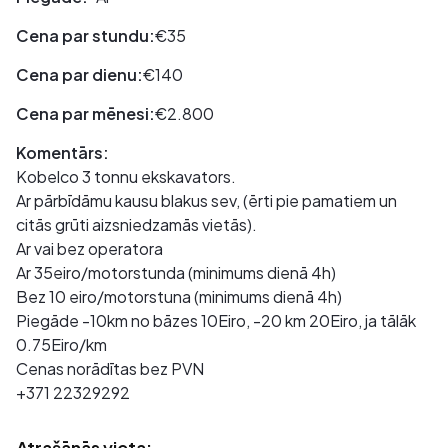
Cena par stundu:
€35
Cena par dienu:
€140
Cena par mēnesi:
€2.800
Komentārs:
Kobelco 3 tonnu ekskavators.
Ar pārbīdāmu kausu blakus sev, (ērti pie pamatiem un
citās grūti aizsniedzamās vietās).
Ar vai bez operatora
Ar 35eiro/motorstunda (minimums dienā 4h)
Bez 10 eiro/motorstuna (minimums dienā 4h)
Piegāde -10km no bāzes 10Eiro, -20 km 20Eiro, ja tālāk
0.75Eiro/km
Cenas norādītas bez PVN
+371 22329292
Atrašānās vieta: