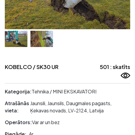
KOBELCO / SK30 UR
501 : skatīts
Kategorija:
Tehnika / MINI EKSKAVATORI
Atrašānās
Jaunsili, Jaunsils, Daugmales pagasts,
vieta:
Ķekavas novads, LV-2124, Latvija
Operātors:
Var ar un bez
Piegāde:
Ar