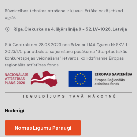
Būvniecības tehnikas atrašana ir kļuvusi ērtāka nekā jebkad
agrāk.
Rīga, Čiekurkalna 4. šķērslīnija 9 - 52, LV-1026, Latvija
SIA Geotraktors 28.03.2023 noslēdza ar LIAA līgumu Nr.SKV-L-
2023/175 par atbalsta saņemšanu pasākuma "Starptautiskās
konkurētspējas veicināšana" ietvaros, ko līdzfinansē Eiropas
reģionālās attīstības fonds.
Noderīgi
Nomas Līgumu Paraugi